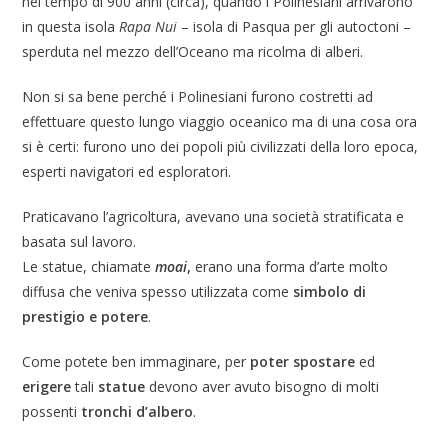
nel tempo di 900 anni (circa), quando i Polinesiani arrivarono
in questa isola
Rapa Nui
– isola di Pasqua per gli autoctoni –
sperduta nel mezzo dell’Oceano ma ricolma di alberi.
Non si sa bene perché i Polinesiani furono costretti ad
effettuare questo lungo viaggio oceanico ma di una cosa ora
si è certi: furono uno dei popoli più civilizzati della loro epoca,
esperti navigatori ed esploratori.
Praticavano l’agricoltura, avevano una società stratificata e
basata sul lavoro.
Le statue, chiamate
moai
,
erano una forma d’arte molto
diffusa che veniva spesso utilizzata come
simbolo di
prestigio e potere
.
Come potete ben immaginare, per
poter spostare
ed
erigere
tali
statue
devono aver avuto bisogno di molti
possenti
tronchi d’albero
.