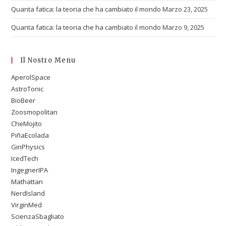
Quanta fatica: la teoria che ha cambiato il mondo
Marzo 23, 2025
Quanta fatica: la teoria che ha cambiato il mondo
Marzo 9, 2025
Il Nostro Menu
AperolSpace
AstroTonic
BioBeer
Zoosmopolitan
CheMojito
PiñaEcolada
GinPhysics
IcedTech
IngegnerIPA
Mathattan
NerdIsland
VirginMed
ScienzaSbagliato