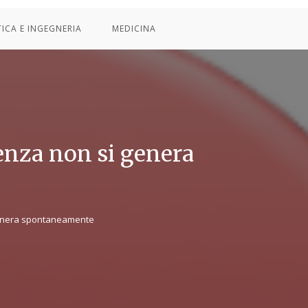
TICA E INGEGNERIA
MEDICINA
enza non si genera
genera spontaneamente