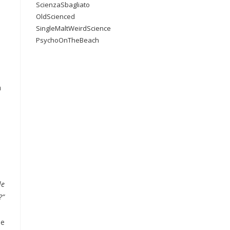
ScienzaSbagliato
OldScienced
SingleMaltWeirdScience
PsychoOnTheBeach
a
a
le
?
”
ne