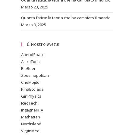
Quanta fatica: la teoria che ha cambiato il mondo
Marzo 23, 2025
Quanta fatica: la teoria che ha cambiato il mondo
Marzo 9, 2025
Il Nostro Menu
AperolSpace
AstroTonic
BioBeer
Zoosmopolitan
CheMojito
PiñaEcolada
GinPhysics
IcedTech
IngegnerIPA
Mathattan
NerdIsland
VirginMed