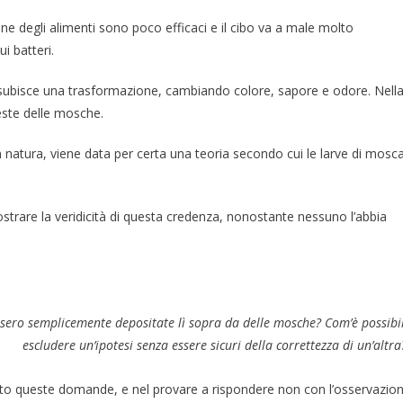
ne degli alimenti sono poco efficaci e il cibo va a male molto
i batteri.
 subisce una trasformazione, cambiando colore, sapore e odore. Nell
ueste delle mosche.
natura, viene data per certa una teoria secondo cui le larve di mosc
strare la veridicità di questa credenza, nonostante nessuno l’abbia
ssero semplicemente depositate lì sopra da delle mosche? Com’è possibi
escludere un’ipotesi senza essere sicuri della correttezza di un’altra
posto queste domande, e nel provare a rispondere non con l’osservazio