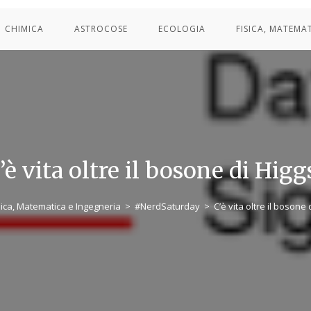
CHIMICA
ASTROCOSE
ECOLOGIA
FISICA, MATEMA
’è vita oltre il bosone di Higg
sica, Matematica e Ingegneria
>
#NerdSaturday
>
C’è vita oltre il bosone 