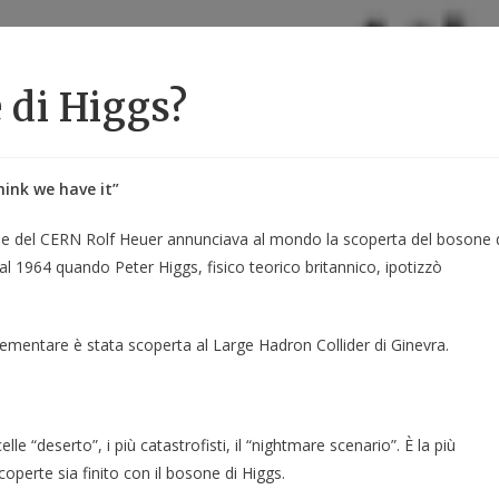
e di Higgs?
think we have it”
erale del CERN Rolf Heuer annunciava al mondo la scoperta del bosone 
al 1964 quando Peter Higgs, fisico teorico britannico, ipotizzò
lementare è stata scoperta al Large Hadron Collider di Ginevra.
lle “deserto”, i più catastrofisti, il “nightmare scenario”. È la più
scoperte sia finito con il bosone di Higgs.