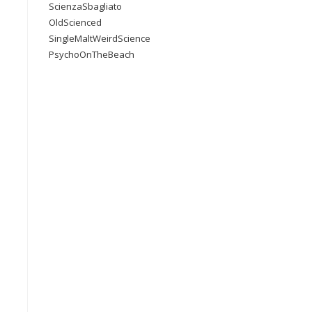
ScienzaSbagliato
OldScienced
SingleMaltWeirdScience
PsychoOnTheBeach