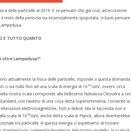
sica delle particelle al 2019. E se pensate che già così, ad eccezione
, il resto della penisola sia essenzialmente spopolata, vi basti pensare
e Lampedusa.
SO E TUTTO QUANTO
’è oltre Lampedusa?”
iamo attualmente la fisica delle particelle, risponde a questa domanda
16
 ci sia nulla fino ad una scala di energia di 10
GeV, ovvero circa
ella nostra scala corrisponde alla bellissima Nebulosa Clessidra a cir
 Standard, con l’aiutino di una cosa detta Supersimmetria, consente la
 interazioni elettromagnetiche, forti e deboli. Ma la faccenda non è
19
alla scala di 10
GeV, anche detta scala di Planck, allora diventerebbe
azionale tra particelle. A questa energia ci aspettiamo di trovare
llo Standard non contempla l’esistenza. Nel nostro modello, la scala di