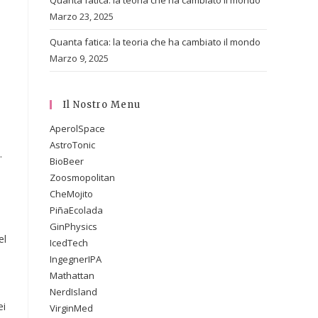
Quanta fatica: la teoria che ha cambiato il mondo
Marzo 23, 2025
Quanta fatica: la teoria che ha cambiato il mondo
Marzo 9, 2025
Il Nostro Menu
AperolSpace
AstroTonic
.
BioBeer
Zoosmopolitan
CheMojito
PiñaEcolada
GinPhysics
el
IcedTech
IngegnerIPA
Mathattan
NerdIsland
ei
VirginMed