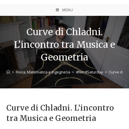
MENU
Curve di Chladni.
L’incontro tra Musica e
Geometria
>
Fisica, Matematica e Ingegneria
>
#NerdSaturday
>
Curve di Ch
Curve di Chladni. L’incontro
tra Musica e Geometria