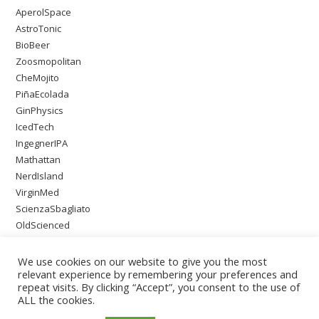
AperolSpace
AstroTonic
BioBeer
Zoosmopolitan
CheMojito
PiñaEcolada
GinPhysics
IcedTech
IngegnerIPA
Mathattan
NerdIsland
VirginMed
ScienzaSbagliato
OldScienced
SingleMaltWeirdScience
PsychoOnTheBeach
We use cookies on our website to give you the most
relevant experience by remembering your preferences and
repeat visits. By clicking “Accept”, you consent to the use of
ALL the cookies.