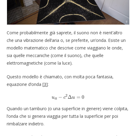
Come probabilmente già saprete, il suono non è nient’altro
che una vibrazione dell’aria o, se preferite, un’onda. Esiste un
modello matematico che descrive come viaggiano le onde,
sia quelle meccaniche (come il suono), che quelle
elettromagnetiche (come la luce).
Questo modello è chiamato, con molta poca fantasia,
equazione d’onda
[
3
]
:
2
−
Δ
u_{tt}-c^2\Delta u =0
=
0
u
c
u
tt
Quando un tamburo (o una superficie in genere) viene colpita,
l’onda che si genera viaggia per tutta la superficie per poi
rimbalzare indietro.