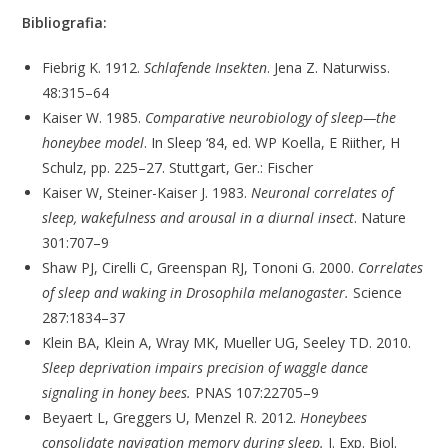
Bibliografia:
Fiebrig K. 1912.
Schlafende Insekten
. Jena Z. Naturwiss.
48:315–64
Kaiser W. 1985.
Comparative neurobiology of sleep—the
honeybee model
. In Sleep ‘84, ed. WP Koella, E Riither, H
Schulz, pp. 225–27. Stuttgart, Ger.: Fischer
Kaiser W, Steiner-Kaiser J. 1983.
Neuronal correlates of
sleep, wakefulness and arousal in a diurnal insect
. Nature
301:707–9
Shaw PJ, Cirelli C, Greenspan RJ, Tononi G. 2000.
Correlates
of sleep and waking in Drosophila melanogaster.
Science
287:1834–37
Klein BA, Klein A, Wray MK, Mueller UG, Seeley TD. 2010.
Sleep deprivation impairs precision of waggle dance
signaling in honey bees.
PNAS 107:22705–9
Beyaert L, Greggers U, Menzel R. 2012.
Honeybees
consolidate navigation memory during sleep.
J. Exp. Biol.