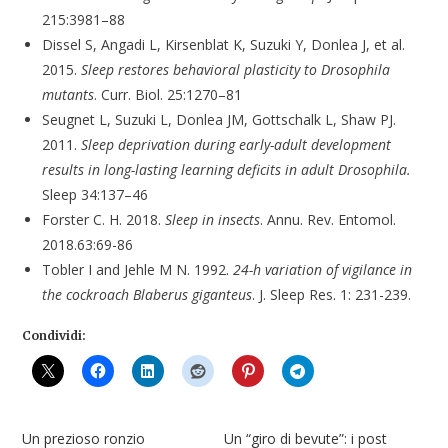
215:3981–88
Dissel S, Angadi L, Kirsenblat K, Suzuki Y, Donlea J, et al.
2015.
Sleep restores behavioral plasticity to Drosophila
mutants
. Curr. Biol. 25:1270–81
Seugnet L, Suzuki L, Donlea JM, Gottschalk L, Shaw PJ.
2011.
Sleep deprivation during early-adult development
results in long-lasting learning deficits in adult Drosophila.
Sleep 34:137–46
Forster C. H. 2018.
Sleep in insects
. Annu. Rev. Entomol.
2018.63:69-86
Tobler I and Jehle M N. 1992.
24-h variation of vigilance in
the cockroach Blaberus giganteus
. J. Sleep Res. 1: 231-239.
Condividi:
Un prezioso ronzio
Un “giro di bevute”: i post