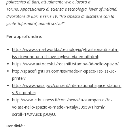
politecnico di Bari, attualmente vive e lavora a
Torino. Appassionato di scienza e tecnologia, lover of Ireland,
divoratore di libri e serie TV. “Ho smesso di discutere con la
gente ‘informata’, quindi scrivo!”
Per approfondire:
https://www.smartworld.it/tecnologia/gli-astronauti-sulla-
iss-ricevono-una-chiave-inglese-via-email.html
;
https://www.autodesk.it/redshift/stampa-3d-nello-spazio/
;
http://spaceflight101.com/iss/made-in-space-1st-iss-3d-
printer/
;
https://www.nasa.gov/content/international-space-station-
s-3-d-printer
;
http://www.ictbusiness.it/cont/news/la-stampante-3d-
volata-nello-spazio-e-made-in-italy/33559/1.html?
scroll=1#.XVuicBjOOyU
.
Condividi: