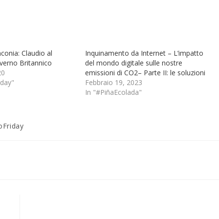
onia: Claudio al
Inquinamento da Internet – L’impatto
overno Britannico
del mondo digitale sulle nostre
20
emissioni di CO2– Parte II: le soluzioni
day"
Febbraio 19, 2023
In "#PiñaEcolada"
oFriday