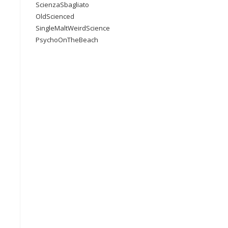
ScienzaSbagliato
OldScienced
SingleMaltWeirdScience
PsychoOnTheBeach