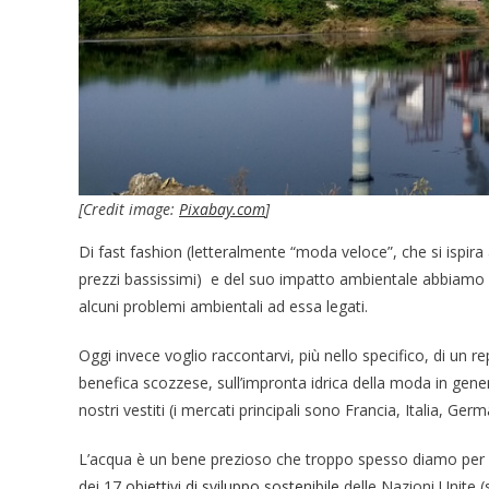
[Credit image:
Pixabay.com
]
Di fast fashion (letteralmente “moda veloce”, che si ispira 
prezzi bassissimi) e del suo impatto ambientale abbiamo 
alcuni problemi ambientali ad essa legati.
Oggi invece voglio raccontarvi, più nello specifico, di un re
benefica scozzese, sull’impronta idrica della moda in genera
nostri vestiti (i mercati principali sono Francia, Italia, G
L’acqua è un bene prezioso che troppo spesso diamo per sc
dei 17
obiettivi di sviluppo sostenibile
delle Nazioni Unite 