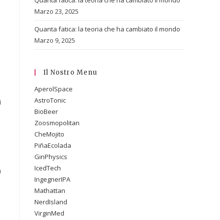
Quanta fatica: la teoria che ha cambiato il mondo
Marzo 23, 2025
Quanta fatica: la teoria che ha cambiato il mondo
Marzo 9, 2025
Il Nostro Menu
AperolSpace
AstroTonic
i
BioBeer
Zoosmopolitan
CheMojito
PiñaEcolada
GinPhysics
IcedTech
a
IngegnerIPA
Mathattan
NerdIsland
VirginMed