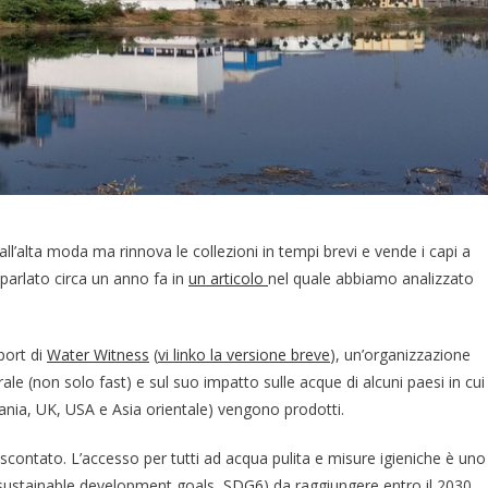
all’alta moda ma rinnova le collezioni in tempi brevi e vende i capi a
parlato circa un anno fa in
un articolo
nel quale abbiamo analizzato
port di
Water Witness
(
vi linko la versione breve
), un’organizzazione
le (non solo fast) e sul suo impatto sulle acque di alcuni paesi in cui 
ermania, UK, USA e Asia orientale) vengono prodotti.
ontato. L’accesso per tutti ad acqua pulita e misure igieniche è uno
(sustainable development goals,
SDG6
) da raggiungere entro il 2030.