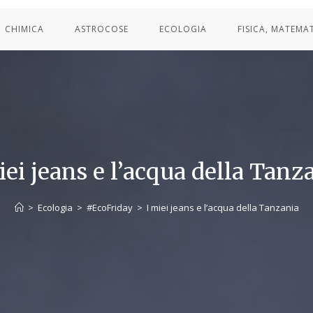
CHIMICA
ASTROCOSE
ECOLOGIA
FISICA, MATEMA
iei jeans e l’acqua della Tanz
>
Ecologia
>
#EcoFriday
>
I miei jeans e l’acqua della Tanzania