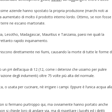
ssime aziende hanno spostato la propria produzione (marchi noti ai
ha aumentato di molto il prodotto interno lordo. Ottimo, se non fosse
te terre ne escano martoriate.
ia, Lesotho, Madagascar, Mauritius e Tanzania, paesi nei quali la
trettanto rapido inquinamento.
iniscono direttamente nei fiumi, causando la morte di tutte le forme d
 un pH dell’acqua di 12 (12, come i detersivi che usiamo per pulire
azione degli indumenti) oltre 75 volte più alta del normale.
o usata per cucinare, nè irrigare i campi. Eppure è l’unica acqua all
 non si fermano purtroppo qui, ma ovviamente hanno portato anche
i chiede loro di andare via, ma di rispettare i luoghi ed i diritti