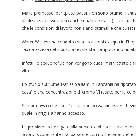
Ma le premesse, per questi paesi, non sono ottime. Tanti
quali spesso associamo anche qualità elevata), il che ne 
che le condizioni di lavoro non siano ottimali e che ques
Water Witness ha condotto studi sui corsi d’acqua in Etiop
rapida ascesa dell’industria tessile sta comportando un al
Infatti, le acque reflue non vengono quasi mai trattate e f
vita.
Lo studio sul fiume Dar es Salaam in Tanzania ha riportato
casa) e una concentrazione di cromo VI (usato per la color
Sembra ovvio che quest’acqua non possa più essere bevuta, 
quale in migliaia hanno accesso.
Le problematiche legate alla presenza di queste aziende
lavoro (sicuramente mal pagato e con poche garanzie) e non s