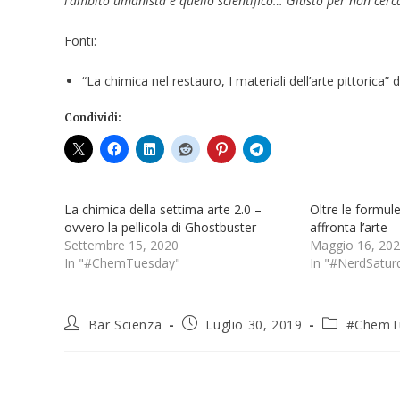
l’ambito umanista e quello scientifico… Giusto per non cerc
Fonti:
“La chimica nel restauro, I materiali dell’arte pittorica” 
Condividi:
La chimica della settima arte 2.0 –
Oltre le formul
ovvero la pellicola di Ghostbuster
affronta l’arte
Settembre 15, 2020
Maggio 16, 20
In "#ChemTuesday"
In "#NerdSatur
Bar Scienza
Luglio 30, 2019
#ChemT