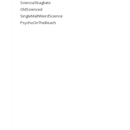
ScienzaSbagliato
OldScienced
SingleMaltWeirdScience
PsychoOnTheBeach