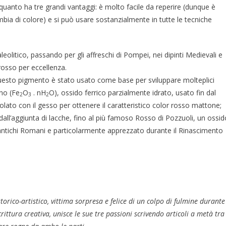
n quanto ha tre grandi vantaggi: è molto facile da reperire (dunque è
bia di colore) e si può usare sostanzialmente in tutte le tecniche
aleolitico, passando per gli affreschi di Pompei, nei dipinti Medievali e
rosso per eccellenza.
 questo pigmento è stato usato come base per sviluppare molteplici
no (Fe
O
. nH
O), ossido ferrico parzialmente idrato, usato fin dal
2
3
2
to con il gesso per ottenere il caratteristico color rosso mattone;
dall’aggiunta di lacche, fino al più famoso Rosso di Pozzuoli, un ossid
i antichi Romani e particolarmente apprezzato durante il Rinascimento
torico-artistico, vittima sorpresa e felice di un colpo di fulmine durante
rittura creativa, unisce le sue tre passioni scrivendo articoli a metà tra