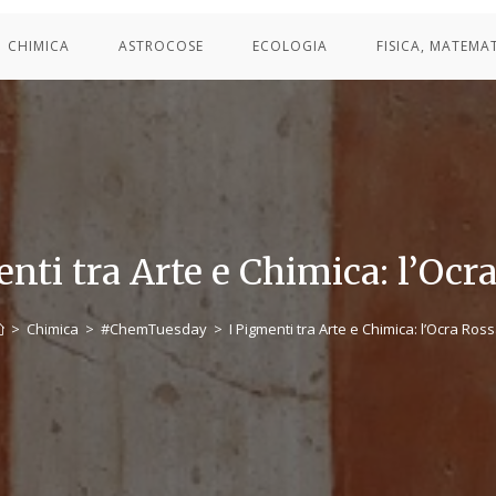
CHIMICA
ASTROCOSE
ECOLOGIA
FISICA, MATEMA
nti tra Arte e Chimica: l’Ocr
>
Chimica
>
#ChemTuesday
>
I Pigmenti tra Arte e Chimica: l’Ocra Ross