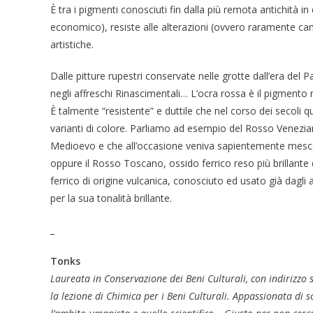
È tra i pigmenti conosciuti fin dalla più remota antichità i
economico), resiste alle alterazioni (ovvero raramente cam
artistiche.
Dalle pitture rupestri conservate nelle grotte dall’era del P
negli affreschi Rinascimentali… L’ocra rossa è il pigmento 
È talmente “resistente” e duttile che nel corso dei secoli
varianti di colore. Parliamo ad esempio del Rosso Venezia
Medioevo e che all’occasione veniva sapientemente mescola
oppure il Rosso Toscano, ossido ferrico reso più brillante 
ferrico di origine vulcanica, conosciuto ed usato già dagl
per la sua tonalità brillante.
_
Tonks
Laureata in Conservazione dei Beni Culturali, con indirizzo s
la lezione di Chimica per i Beni Culturali. Appassionata di sc