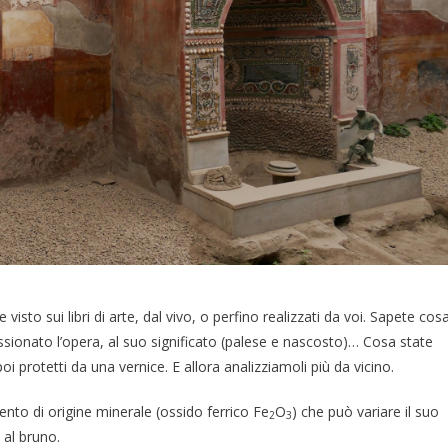
visto sui libri di arte, dal vivo, o perfino realizzati da voi. Sapete cos
sionato l’opera, al suo significato (palese e nascosto)… Cosa state
 protetti da una vernice. E allora analizziamoli più da vicino.
ento di origine minerale (ossido ferrico Fe
O
) che può variare il suo
2
3
 al bruno.