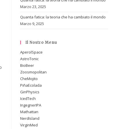
Quanta fatica: la teoria che ha cambiato il mondo
Marzo 23, 2025
Quanta fatica: la teoria che ha cambiato il mondo
Marzo 9, 2025
Il Nostro Menu
AperolSpace
AstroTonic
BioBeer
o
Zoosmopolitan
CheMojito
PiñaEcolada
GinPhysics
IcedTech
IngegnerIPA
Mathattan
NerdIsland
VirginMed