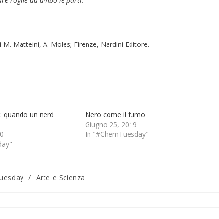
are rogne da ambo le parti.
di M. Matteini, A. Moles; Firenze, Nardini Editore.
e: quando un nerd
Nero come il fumo
Giugno 25, 2019
20
In "#ChemTuesday"
day"
uesday
/
Arte e Scienza