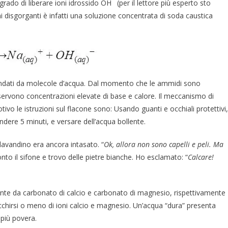
do di liberare ioni idrossido OH¯ (per il lettore più esperto sto
ni disgorganti è infatti una soluzione concentrata di soda caustica
rcondati da molecole d’acqua. Dal momento che le ammidi sono
 servono concentrazioni elevate di base e calore. Il meccanismo di
tivo le istruzioni sul flacone sono: Usando guanti e occhiali protettivi,
endere 5 minuti, e versare dell’acqua bollente.
 lavandino era ancora intasato. “
Ok, allora non sono capelli e peli. Ma
o il sifone e trovo delle pietre bianche. Ho esclamato: “
Calcare!
ente da carbonato di calcio e carbonato di magnesio, rispettivamente
cchirsi o meno di ioni calcio e magnesio. Un’acqua “dura” presenta
 più povera.