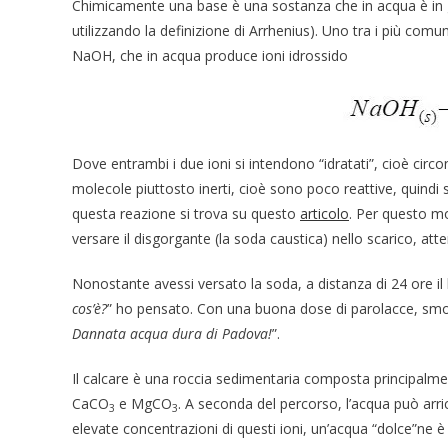
Chimicamente una base è una sostanza che in acqua è in gra
utilizzando la definizione di Arrhenius). Uno tra i più comu
NaOH, che in acqua produce ioni idrossido
Dove entrambi i due ioni si intendono “idratati”, cioè ci
molecole piuttosto inerti, cioè sono poco reattive, quindi
questa reazione si trova su questo
articolo
. Per questo mo
versare il disgorgante (la soda caustica) nello scarico, att
Nonostante avessi versato la soda, a distanza di 24 ore il
cos’è?
” ho pensato. Con una buona dose di parolacce, smont
Dannata acqua dura di Padova!
”.
Il calcare è una roccia sedimentaria composta principalm
CaCO
e MgCO
. A seconda del percorso, l’acqua può arri
3
3
elevate concentrazioni di questi ioni, un’acqua “dolce”ne è