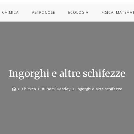
CHIMICA
ASTROCOSE
ECOLOGIA
FISICA, MATEMA
Ingorghi e altre schifezze
>
Chimica
>
#ChemTuesday
>
Ingorghi e altre schifezze