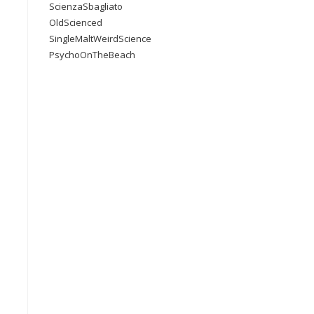
ScienzaSbagliato
OldScienced
SingleMaltWeirdScience
PsychoOnTheBeach