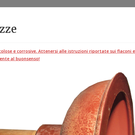
ezze
olose e corrosive. Attenersi alle istruzioni riportate sui flaconi e
ente al buonsenso!