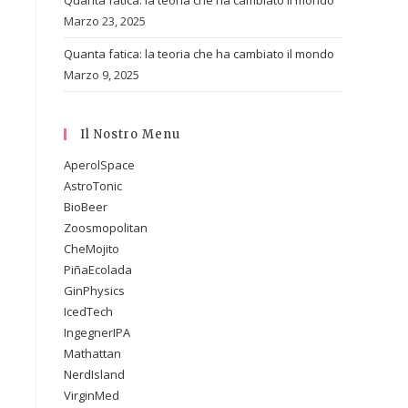
Quanta fatica: la teoria che ha cambiato il mondo
Marzo 23, 2025
Quanta fatica: la teoria che ha cambiato il mondo
Marzo 9, 2025
Il Nostro Menu
AperolSpace
AstroTonic
BioBeer
Zoosmopolitan
CheMojito
PiñaEcolada
GinPhysics
IcedTech
IngegnerIPA
Mathattan
NerdIsland
VirginMed