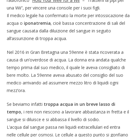
radiofonico “
Hold Your Wee for a Wii
“ – “Trattieni la pipì per
una Wii”, per vincere una console per i suoi figli.
Il medico legale ha confermato la morte per intossicazione da
acqua o
iponatremia
,
cioè bassa concentrazione di sali del
sangue causata dalla diluizione del sangue in seguito
all’assunzione di troppa acqua.
Nel 2016 in Gran Bretagna una 59enne è stata ricoverata a
causa di un’overdose di acqua. La donna era andata qualche
tempo prima dal suo medico, il quale le aveva consigliato di
bere molto. La 59enne aveva abusato del consiglio del suo
medico arrivando ad assumere mezzo litro di liquidi ogni
mezz’ora.
Se beviamo infatti
troppa acqua in un breve lasso di
tempo
, i reni non riescono a lavorare abbastanza in fretta e il
sangue si diluisce e si abbassa il livello di sodio.
L’acqua dal sangue passa nei liquidi extracellulari ed entra
nelle cellule per osmosi. Le cellule a questo punto si gonfiano