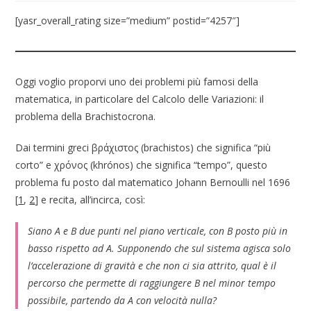
[yasr_overall_rating size=”medium” postid=”4257″]
Oggi voglio proporvi uno dei problemi più famosi della
matematica, in particolare del Calcolo delle Variazioni: il
problema della Brachistocrona.
Dai termini greci βράχιστος (brachistos) che significa “più
corto” e χρόνος (khrónos) che significa “tempo”, questo
problema fu posto dal matematico Johann Bernoulli nel 1696
[
1
,
2
] e recita, all’incirca, così:
Siano A e B due punti nel piano verticale, con B posto più in
basso rispetto ad A. Supponendo che sul sistema agisca solo
l’accelerazione di gravità e che non ci sia attrito, qual è il
percorso che permette di raggiungere B nel minor tempo
possibile, partendo da A con velocità nulla?