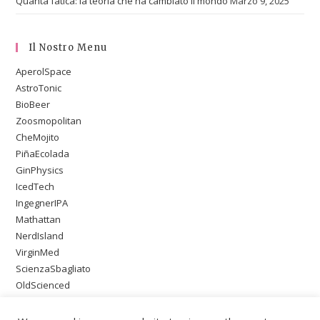
Quanta fatica: la teoria che ha cambiato il mondo
Marzo 9, 2025
Il Nostro Menu
AperolSpace
AstroTonic
BioBeer
Zoosmopolitan
CheMojito
PiñaEcolada
GinPhysics
IcedTech
IngegnerIPA
Mathattan
NerdIsland
VirginMed
ScienzaSbagliato
OldScienced
SingleMaltWeirdScience
PsychoOnTheBeach