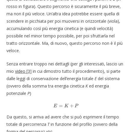
rosso in figura). Questo percorso è sicuramente il più breve,
ma non il più veloce. Un’altra idea potrebbe essere quella di
scendere in picchiata per poi muoversi in orizzontale (viola),
accumulando così più energia cinetica (e quindi velocità)
possibile nel minor tempo possibile, per poi sfruttarla nel
tratto orizzontale. Ma, di nuovo, questo percorso non è il più
veloce.
Senza entrare troppo nei dettagli (per gli interessati, lascio un
mio
video [3]
in cui dimostro tutto il procedimento), si parte
dalle leggi di conservazione dell’energia totale
E
del sistema
(ovvero della somma tra energia cinetica
K
ed energia
potenziale
P
)
=
E = K+P
+
E
K
P
Da questo, si arriva ad avere che si può esprimere il tempo
totale di percorrenza
T
in funzione del profilo (ovvero della
forma del percorso)
y(x)
.