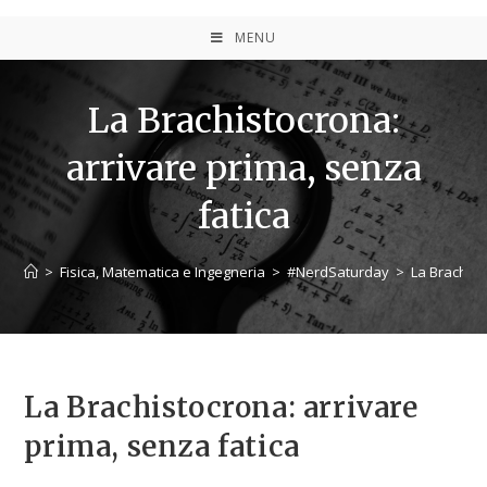
MENU
La Brachistocrona:
arrivare prima, senza
fatica
>
Fisica, Matematica e Ingegneria
>
#NerdSaturday
>
La Brachist
La Brachistocrona: arrivare
prima, senza fatica