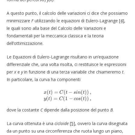
A questo punto, il calcolo delle variazioni ci dice che possiamo
minimizzare
F
utilizzando le equazioni di Eulero-Lagrange
[4]
,
le quali sono alla base del Calcolo delle Variazioni e
fondamentali per la meccanica classica e la teoria
dell’ottimizzazione.
Le Equazioni di Eulero-Lagrange risultano in un’equazione
differenziale che, una volta risolta, ci restituisce le espressioni
per
x
e
y
in funzione di una terza variabile che chiameremo
t
.
In particolare, la curva ha componenti
(
)
=
(
x(t) = C(t-sin(t)) \, ,\\ y(t) 
−
(
))
,
x
t
C
t
s
in
t
(
)
=
(
1
−
(
))
,
y
t
C
cos
t
dove la costante
C
dipende dalla posizione del punto
B
.
La curva ottenuta è una
cicloide
[5]
, ovvero la curva disegnata
da un punto su una circonferenza che ruota lungo un piano,