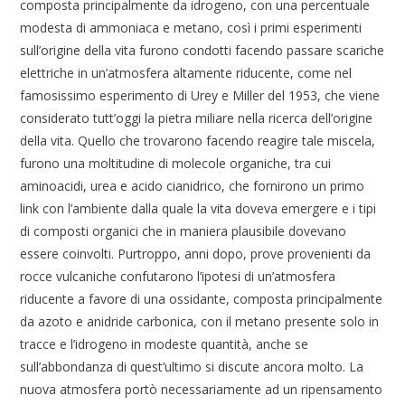
composta principalmente da idrogeno, con una percentuale
modesta di ammoniaca e metano, così i primi esperimenti
sull’origine della vita furono condotti facendo passare scariche
elettriche in un’atmosfera altamente riducente, come nel
famosissimo esperimento di Urey e Miller del 1953, che viene
considerato tutt’oggi la pietra miliare nella ricerca dell’origine
della vita. Quello che trovarono facendo reagire tale miscela,
furono una moltitudine di molecole organiche, tra cui
aminoacidi, urea e acido cianidrico, che fornirono un primo
link con l’ambiente dalla quale la vita doveva emergere e i tipi
di composti organici che in maniera plausibile dovevano
essere coinvolti. Purtroppo, anni dopo, prove provenienti da
rocce vulcaniche confutarono l’ipotesi di un’atmosfera
riducente a favore di una ossidante, composta principalmente
da azoto e anidride carbonica, con il metano presente solo in
tracce e l’idrogeno in modeste quantità, anche se
sull’abbondanza di quest’ultimo si discute ancora molto. La
nuova atmosfera portò necessariamente ad un ripensamento