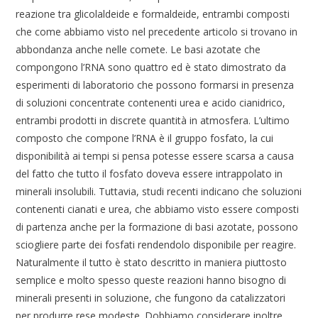
reazione tra glicolaldeide e formaldeide, entrambi composti
che come abbiamo visto nel precedente articolo si trovano in
abbondanza anche nelle comete. Le basi azotate che
compongono l’RNA sono quattro ed è stato dimostrato da
esperimenti di laboratorio che possono formarsi in presenza
di soluzioni concentrate contenenti urea e acido cianidrico,
entrambi prodotti in discrete quantità in atmosfera. L’ultimo
composto che compone l’RNA è il gruppo fosfato, la cui
disponibilità ai tempi si pensa potesse essere scarsa a causa
del fatto che tutto il fosfato doveva essere intrappolato in
minerali insolubili. Tuttavia, studi recenti indicano che soluzioni
contenenti cianati e urea, che abbiamo visto essere composti
di partenza anche per la formazione di basi azotate, possono
sciogliere parte dei fosfati rendendolo disponibile per reagire.
Naturalmente il tutto è stato descritto in maniera piuttosto
semplice e molto spesso queste reazioni hanno bisogno di
minerali presenti in soluzione, che fungono da catalizzatori
per produrre rese modeste. Dobbiamo considerare inoltre