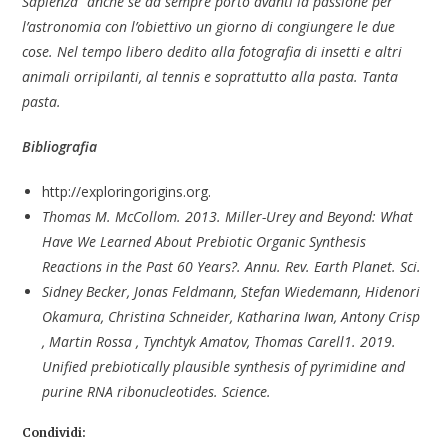
Sapienza” anche se da sempre porto avanti la passione per
l’astronomia con l’obiettivo un giorno di congiungere le due
cose. Nel tempo libero dedito alla fotografia di insetti e altri
animali orripilanti, al tennis e soprattutto alla pasta. Tanta
pasta.
Bibliografia
http://exploringorigins.org.
Thomas M. McCollom. 2013. Miller-Urey and Beyond: What
Have We Learned About Prebiotic Organic Synthesis
Reactions in the Past 60 Years?. Annu. Rev. Earth Planet. Sci.
Sidney Becker, Jonas Feldmann, Stefan Wiedemann, Hidenori
Okamura, Christina Schneider, Katharina Iwan, Antony Crisp
, Martin Rossa , Tynchtyk Amatov, Thomas Carell1. 2019.
Unified prebiotically plausible synthesis of pyrimidine and
purine RNA ribonucleotides. Science.
Condividi: