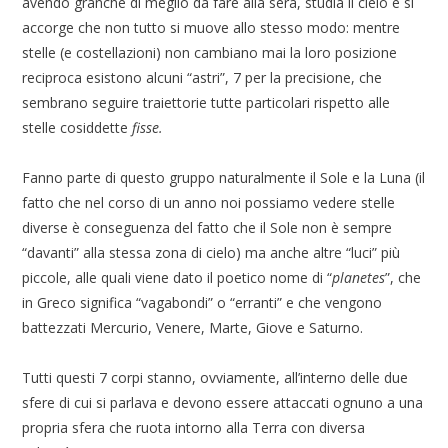
avendo granché di meglio da fare alla sera, studia il cielo e si
accorge che non tutto si muove allo stesso modo: mentre
stelle (e costellazioni) non cambiano mai la loro posizione
reciproca esistono alcuni “astri”, 7 per la precisione, che
sembrano seguire traiettorie tutte particolari rispetto alle
stelle cosiddette
fisse.
Fanno parte di questo gruppo naturalmente il Sole e la Luna (il
fatto che nel corso di un anno noi possiamo vedere stelle
diverse è conseguenza del fatto che il Sole non è sempre
“davanti” alla stessa zona di cielo) ma anche altre “luci” più
piccole, alle quali viene dato il poetico nome di “
planetes
”, che
in Greco significa “vagabondi” o “erranti” e che vengono
battezzati Mercurio, Venere, Marte, Giove e Saturno.
Tutti questi 7 corpi stanno, ovviamente, all’interno delle due
sfere di cui si parlava e devono essere attaccati ognuno a una
propria sfera che ruota intorno alla Terra con diversa