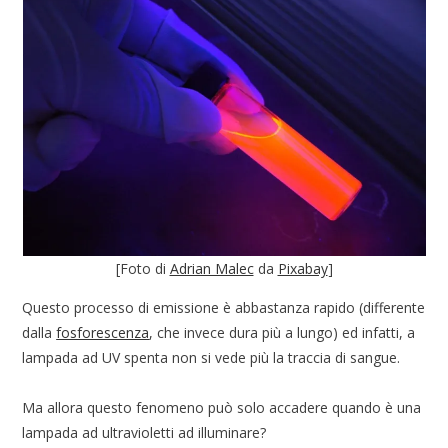
[Foto di
Adrian Malec
da
Pixabay
]
Questo processo di emissione è abbastanza rapido (differente
dalla
fosforescenza
, che invece dura più a lungo) ed infatti, a
lampada ad UV spenta non si vede più la traccia di sangue.
Ma allora questo fenomeno può solo accadere quando è una
lampada ad ultravioletti ad illuminare?