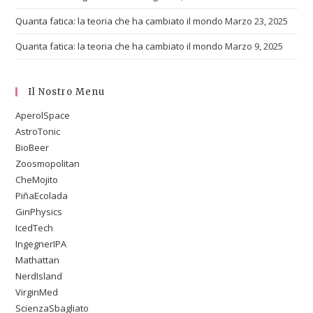
Quanta fatica: la teoria che ha cambiato il mondo
Marzo 23, 2025
Quanta fatica: la teoria che ha cambiato il mondo
Marzo 9, 2025
Il Nostro Menu
AperolSpace
AstroTonic
BioBeer
Zoosmopolitan
CheMojito
PiñaEcolada
GinPhysics
IcedTech
IngegnerIPA
Mathattan
NerdIsland
VirginMed
ScienzaSbagliato