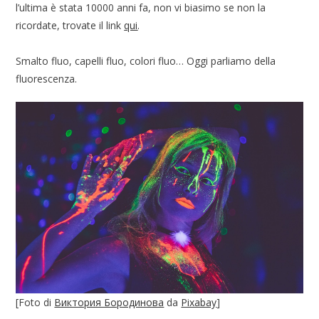
l’ultima è stata 10000 anni fa, non vi biasimo se non la
ricordate, trovate il link
qui
.
Smalto fluo, capelli fluo, colori fluo… Oggi parliamo della
fluorescenza.
[Foto di
Виктория Бородинова
da
Pixabay
]