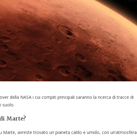
ver della NASA i cui compiti principali saranno la ricerca di tracce di
i suolo.
 di Marte?
io su Marte, avreste trovato un pianeta caldo e umido, con un’atmosfera