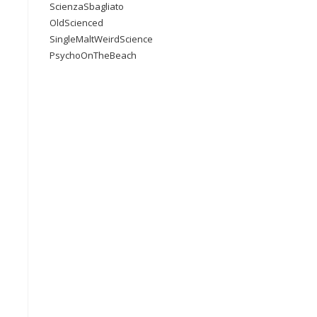
ScienzaSbagliato
OldScienced
SingleMaltWeirdScience
PsychoOnTheBeach