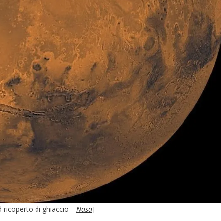
d ricoperto di ghiaccio –
Nasa
]