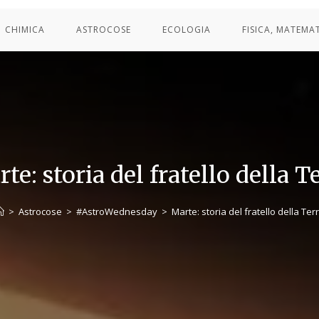
CHIMICA
ASTROCOSE
ECOLOGIA
FISICA, MATEMA
te: storia del fratello della T
>
Astrocose
>
#AstroWednesday
>
Marte: storia del fratello della Ter