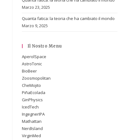
Quanta fatica: la teoria che ha cambiato il mondo
Marzo 23, 2025
Quanta fatica: la teoria che ha cambiato il mondo
Marzo 9, 2025
Il Nostro Menu
AperolSpace
AstroTonic
BioBeer
Zoosmopolitan
CheMojito
PiñaEcolada
GinPhysics
IcedTech
IngegnerIPA
Mathattan
NerdIsland
VirginMed