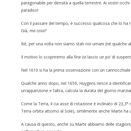
paragonabile per densità a quella terrestre. Ai vostri occhi
paradiso!
Con il passare del tempo, è successo qualcosa che lo ha r
Già,
ma cosa
?
Bè, per una volta non siamo stati noi umani (né qualche alt
Il motivo lo scopriremo alla fine (vi lascio un po’ di suspe
Nel 1610 si ha la prima osservazione con un cannocchiale d
Qualche anno dopo, nel 1659, Huygens riesce a identificar
un’apparizione e l’altra, calcola la durata del giorno marz
Come la Terra, il cui asse di rotazione è inclinato di 23,3° ri
Terra orbita attorno al Sole), similmente anche Marte ha un
A causa di questo, anche su Marte abbiamo delle stagioni, co