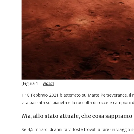
[Figura 1 –
Nasa
]
Il 18 Febbraio 2021 è atterrato su Marte Perseverance, il ro
vita passata sul pianeta e la raccolta di rocce e campioni d
Ma, allo stato attuale, che cosa sappiamo
Se 4,5 miliardi di anni fa vi foste trovati a fare un viagg