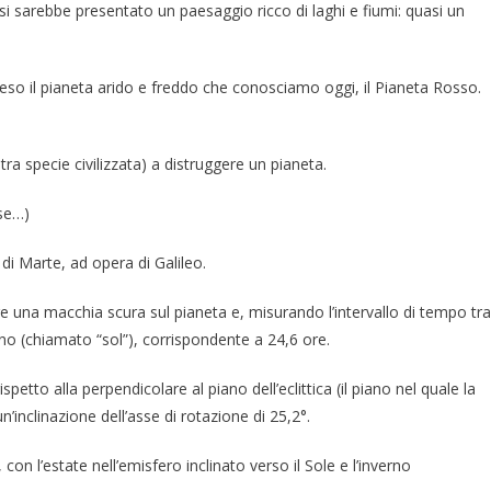
 si sarebbe presentato un paesaggio ricco di laghi e fiumi: quasi un
eso il pianeta arido e freddo che conosciamo oggi, il Pianeta Rosso.
ra specie civilizzata) a distruggere un pianeta.
nse…)
i Marte, ad opera di Galileo.
e una macchia scura sul pianeta e, misurando l’intervallo di tempo tra
iano (chiamato “sol”), corrispondente a 24,6 ore.
spetto alla perpendicolare al piano dell’eclittica (il piano nel quale la
’inclinazione dell’asse di rotazione di 25,2°.
n l’estate nell’emisfero inclinato verso il Sole e l’inverno