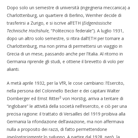
Dopo solo un semestre di università (ingegneria meccanica) a
Charlottenburg, un quartiere di Berlino, Wernher decide di
trasferirsi a Zurigo, e si iscrive all’ETH (
Eidgenössische
Technische Hochshule,
“Politecnico federale”). A luglio 1931,
dopo un altro solo semestre, si ritira dall’ETH per tornare a
Charlottenburg, ma non prima di permettersi un viaggio in
Grecia di un mese, passando anche per l’Italia. Al ritorno in
Germania riprende gli studi, e ottiene il brevetto di volo per
alianti.
A metà aprile 1932, per la VfR, le cose cambiano: l’Esercito,
nella persona del Colonnello Becker e dei capitani Walter
3
Dornberger ed Ernst Ritter
von Horstig, arriva a tentare di
“inglobare” le attività della società nell’esercito, e ciò per una
precisa ragione: il trattato di Versailles del 1919 proibiva alla
Germania la rifondazione dell’aviazione, ma non affermava
nulla a proposito dei razzi, di fatto permettendone
involontariamente
lo sviluppo. A partire dal 1928, però, la