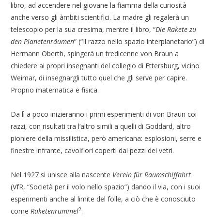
libro, ad accendere nel giovane la fiamma della curiosità
anche verso gli àmbiti scientifici. La madre gli regalerà un
telescopio per la sua cresima, mentre il libro, “
Die Rakete zu
den Planetenräumen
” (“Il razzo nello spazio interplanetario”) di
Hermann Oberth, spingerà un tredicenne von Braun a
chiedere ai propri insegnanti del collegio di Ettersburg, vicino
Weimar, di insegnargli tutto quel che gli serve per capire.
Proprio matematica e fisica.
Da lì a poco inizieranno i primi esperimenti di von Braun coi
razzi, con risultati tra l’altro simili a quelli di Goddard, altro
pioniere della missilistica, però americana: esplosioni, serre e
finestre infrante, cavolfiori coperti dai pezzi dei vetri.
Nel 1927 si unisce alla nascente
Verein für Raumschiffahrt
(VfR, “Società per il volo nello spazio”) dando il via, con i suoi
esperimenti anche al limite del folle, a ciò che è conosciuto
2
come
Raketenrummel
.