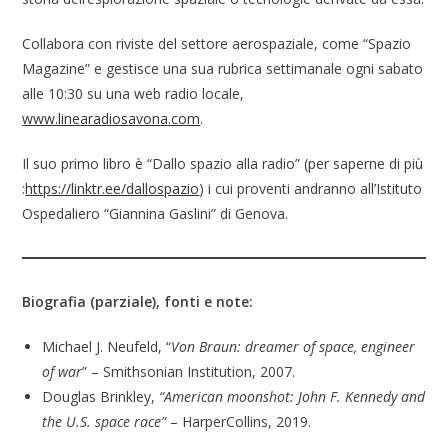
Collabora con riviste del settore aerospaziale, come “Spazio
Magazine” e gestisce una sua rubrica settimanale ogni sabato
alle 10:30 su una web radio locale,
www.linearadiosavona.com
.
Il suo primo libro è “Dallo spazio alla radio” (per saperne di più
:
https://linktr.ee/dallospazio
) i cui proventi andranno all’Istituto
Ospedaliero “Giannina Gaslini” di Genova.
Biografia (parziale), fonti e note:
Michael J. Neufeld, “
Von Braun: dreamer of space, engineer
of war
” – Smithsonian Institution, 2007.
Douglas Brinkley,
“American moonshot: John F. Kennedy and
the U.S. space race”
– HarperCollins, 2019.