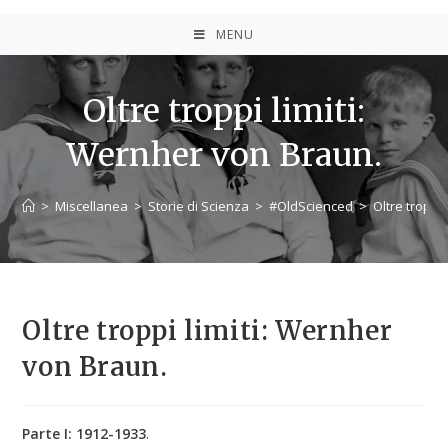
MENU
Oltre troppi limiti:
Wernher von Braun.
>
Miscellanea
>
Storie di Scienza
>
#OldScienced
>
Oltre troppi
Oltre troppi limiti: Wernher
von Braun.
Parte I: 1912-1933
.