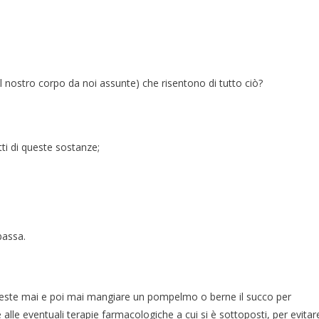
l nostro corpo da noi assunte) che risentono di tutto ciò?
ti di queste sostanze;
bassa.
ste mai e poi mai mangiare un pompelmo o berne il succo per
lle eventuali terapie farmacologiche a cui si è sottoposti, per evitar