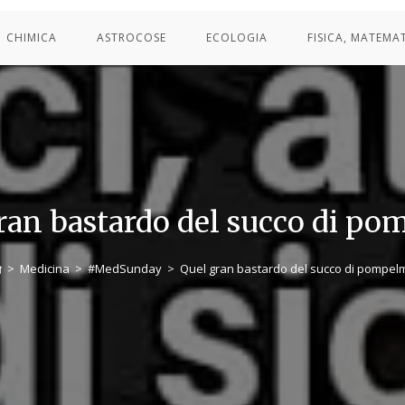
CHIMICA
ASTROCOSE
ECOLOGIA
FISICA, MATEMA
ran bastardo del succo di p
>
Medicina
>
#MedSunday
>
Quel gran bastardo del succo di pompel