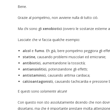
Bene.
Grazie al pompelmo, non avviene nulla di tutto ciò.
Ma chi sono gli
xenobiotici
(ovvero le sostanze esterne a
Lasciate che vi faccia qualche esempio:
alcol
e
fumo
. Eh già, bere pompelmo peggiora gli effet
statine
, causando problemi muscolari ed emicranie;
antibiotici
, aumentandone la tossicità;
antiansiolitici
, potenziandone gli effetti;
antistaminici
, causando aritmia cardiaca;
calcioantagonisti
, causando tachicardia e pressione 
E questi sono
solamente
alcuni!
Con questo non sto assolutamente dicendo che non dovre
dissetarvi, ma che è importante prestare molta attenzione a