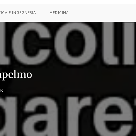
TICA E INGEGNERIA
MEDICINA
ompelmo
mo