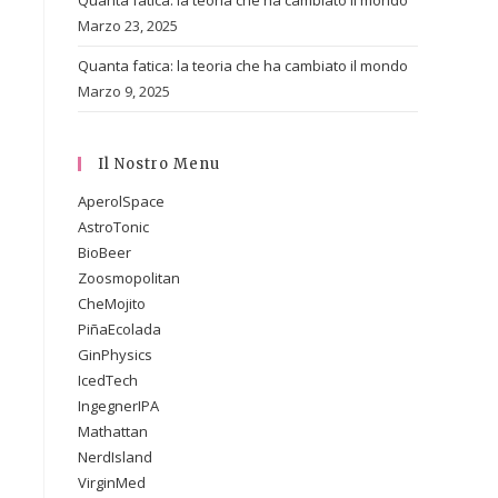
Quanta fatica: la teoria che ha cambiato il mondo
Marzo 23, 2025
Quanta fatica: la teoria che ha cambiato il mondo
Marzo 9, 2025
Il Nostro Menu
AperolSpace
AstroTonic
BioBeer
Zoosmopolitan
CheMojito
PiñaEcolada
GinPhysics
IcedTech
IngegnerIPA
Mathattan
NerdIsland
VirginMed