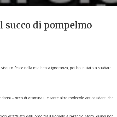
el succo di pompelmo
vissuto felice nella mia beata ignoranza, poi ho iniziato a studiare
arini – ricco di vitamina C e tante altre molecole antiossidanti che
rocio effettuato dall’uomo tra il Pomelo e l’Arancio Moro, quindi non