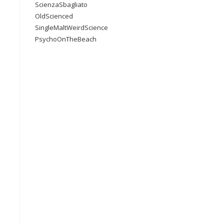
ScienzaSbagliato
OldScienced
SingleMaltWeirdScience
PsychoOnTheBeach
ì