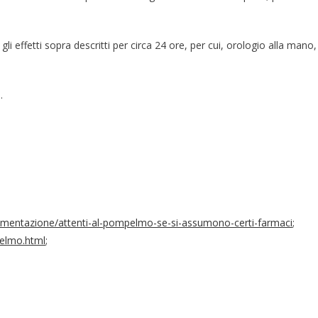
 effetti sopra descritti per circa 24 ore, per cui, orologio alla mano,
.
alimentazione/attenti-al-pompelmo-se-si-assumono-certi-farmaci
;
pelmo.html
;