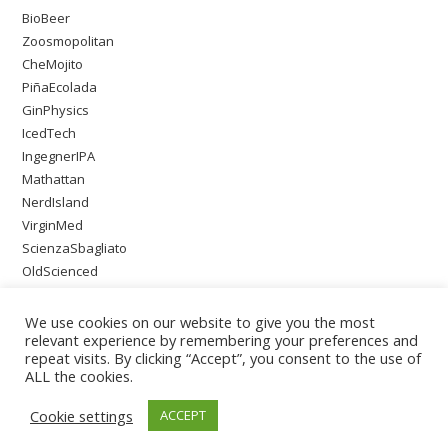
BioBeer
Zoosmopolitan
CheMojito
PiñaEcolada
GinPhysics
IcedTech
IngegnerIPA
Mathattan
NerdIsland
VirginMed
ScienzaSbagliato
OldScienced
SingleMaltWeirdScience
PsychoOnTheBeach
We use cookies on our website to give you the most
relevant experience by remembering your preferences and
repeat visits. By clicking “Accept”, you consent to the use of
ALL the cookies.
Cookie settings
ACCEPT
Copyright - WordPress Theme by OceanWP