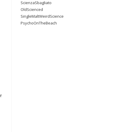
ScienzaSbagliato
OldScienced
SingleMaltWeirdScience
PsychoOnTheBeach
e