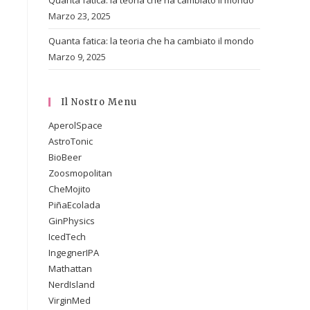
Quanta fatica: la teoria che ha cambiato il mondo
Marzo 23, 2025
Quanta fatica: la teoria che ha cambiato il mondo
Marzo 9, 2025
Il Nostro Menu
AperolSpace
AstroTonic
BioBeer
Zoosmopolitan
CheMojito
PiñaEcolada
GinPhysics
IcedTech
IngegnerIPA
Mathattan
NerdIsland
VirginMed