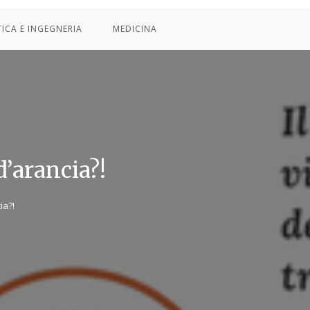
TICA E INGEGNERIA
MEDICINA
d’arancia?!
ia?!