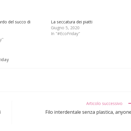
rdo del succo di
La seccatura dei piatti
Giugno 5, 2020
In "#EcoFriday"
y"
iday
Articolo successivo
i
Filo interdentale senza plastica, anyon