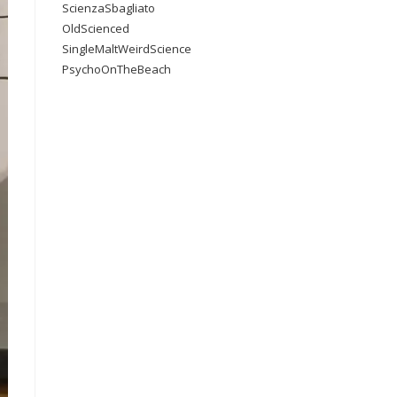
ScienzaSbagliato
OldScienced
SingleMaltWeirdScience
PsychoOnTheBeach