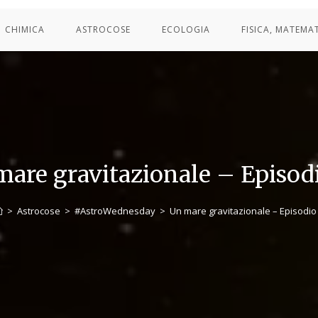
CHIMICA
ASTROCOSE
ECOLOGIA
FISICA, MATEMA
are gravitazionale – Episodi
>
Astrocose
>
#AstroWednesday
>
Un mare gravitazionale – Episodio I