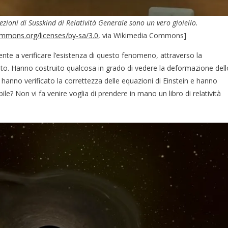
lezioni di Susskind di Relatività Generale sono un vero gioiello.
ommons.org/licenses/by-sa/3.0
, via Wikimedia Commons]
ente a verificare l’esistenza di questo fenomeno, attraverso la
lato. Hanno costruito qualcosa in grado di vedere la deformazione dell
anno verificato la correttezza delle equazioni di Einstein e hanno
ile? Non vi fa venire voglia di prendere in mano un libro di relatività