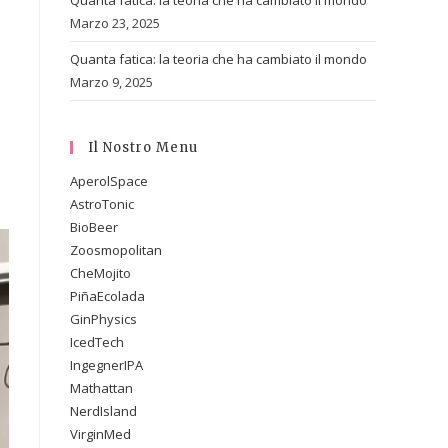
Quanta fatica: la teoria che ha cambiato il mondo
Marzo 23, 2025
Quanta fatica: la teoria che ha cambiato il mondo
Marzo 9, 2025
Il Nostro Menu
AperolSpace
AstroTonic
BioBeer
Zoosmopolitan
CheMojito
PiñaEcolada
GinPhysics
IcedTech
IngegnerIPA
Mathattan
NerdIsland
VirginMed