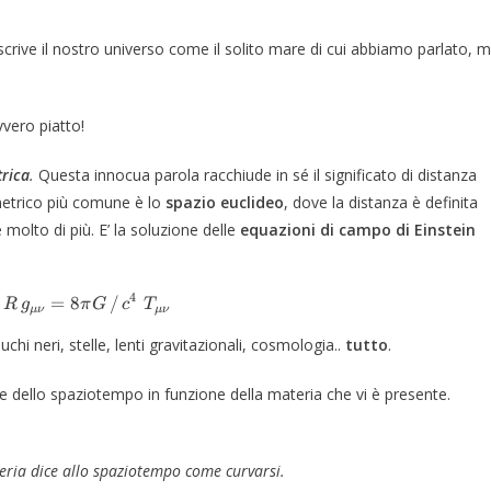
rive il nostro universo come il solito mare di cui abbiamo parlato, 
vero piatto!
rica
.
Questa innocua parola racchiude in sé il significato di distanza
 metrico più comune è lo
spazio euclideo
, dove la distanza è definita
molto di più. E’ la soluzione delle
equazioni di campo di Einstein
4
2
R_{\mu\nu}- 1/2 \,R\, g_{\mu\nu} = 8 \pi G\,/\,c
=
8
/
R
g
π
G
c
T
μν
μν
chi neri, stelle, lenti gravitazionali, cosmologia..
tutto
.
e dello spaziotempo in funzione della materia che vi è presente.
ria dice allo spaziotempo come curvarsi.