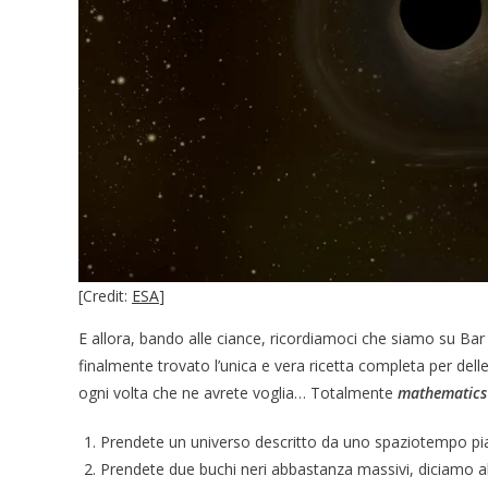
[Credit:
ESA
]
E allora, bando alle ciance, ricordiamoci che siamo su Ba
finalmente trovato l’unica e vera ricetta completa per dell
ogni volta che ne avrete voglia… Totalmente
mathematics
Prendete un universo descritto da uno spaziotempo pia
Prendete due buchi neri abbastanza massivi, diciamo 