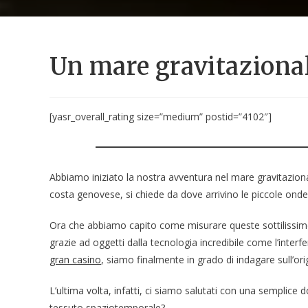
Un mare gravitazional
[yasr_overall_rating size=”medium” postid=”4102″]
Abbiamo iniziato la nostra avventura nel mare gravitazional
costa genovese, si chiede da dove arrivino le piccole ond
Ora che abbiamo capito come misurare queste sottilissim
grazie ad oggetti dalla tecnologia incredibile come l’inter
gran casino
, siamo finalmente in grado di indagare sull’or
L’ultima volta, infatti, ci siamo salutati con una semplic
tessuto spaziotemporale?