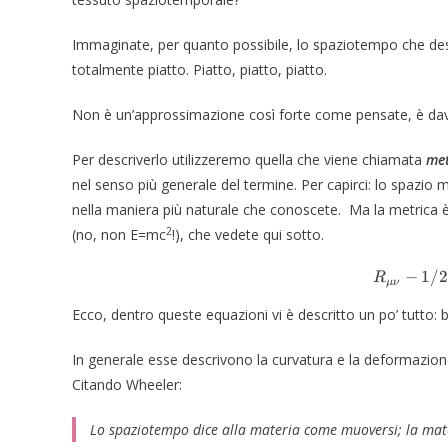
Immaginate, per quanto possibile, lo spaziotempo che desc
totalmente piatto. Piatto, piatto, piatto.
Non è un’approssimazione così forte come pensate, è dav
Per descriverlo utilizzeremo quella che viene chiamata
met
nel senso più generale del termine. Per capirci: lo spazio
nella maniera più naturale che conoscete. Ma la metrica è 
2
(no, non E=mc
!), che vedete qui sotto.
−
1/
R
μν
Ecco, dentro queste equazioni vi è descritto un po’ tutto: bu
In generale esse descrivono la curvatura e la deformazion
Citando Wheeler:
Lo spaziotempo dice alla materia come muoversi; la mate