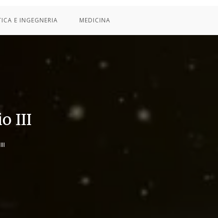
TICA E INGEGNERIA
MEDICINA
o III
II