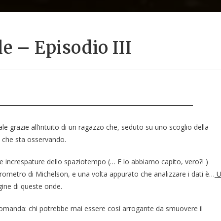
e – Episodio III
e grazie all’intuito di un ragazzo che, seduto su uno scoglio della
e che sta osservando.
e increspature dello spaziotempo (… E lo abbiamo capito,
vero?!
)
ferometro di Michelson, e una volta appurato che analizzare i dati è…
U
igine di queste onde.
e domanda: chi potrebbe mai essere così arrogante da smuovere il