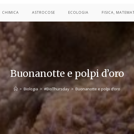
CHIMICA
ASTROCOSE
ECOLOGIA
FISICA, MATEMA
Buonanotte e polpi d’oro
>
Biologia
>
#BioThursday
>
Buonanotte e polpi d’oro