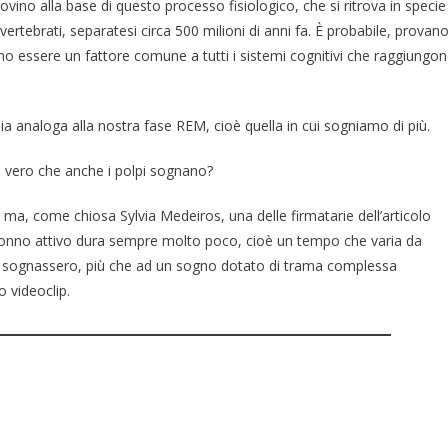
trovino alla base di questo processo fisiologico, che si ritrova in specie
ertebrati, separatesi circa 500 milioni di anni fa. È probabile, provan
sano essere un fattore comune a tutti i sistemi cognitivi che raggiungo
 sia analoga alla nostra fase REM, cioè quella in cui sogniamo di più.
 è vero che anche i polpi sognano?
o ma, come chiosa Sylvia Medeiros, una delle firmatarie dell’articolo
 sonno attivo dura sempre molto poco, cioè un tempo che varia da
pi sognassero, più che ad un sogno dotato di trama complessa
 videoclip.