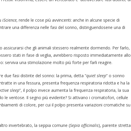
su
iScience,
rende le cose più avvincenti: anche in alcune specie di
contrare una differenza nelle fasi del sonno, distinguendosene una di
o assicurarsi che gli animali stessero realmente dormendo. Per farlo, l
 fossero stati in fase di veglia, avrebbero risposto immediatamente allo
serviva una stimolazione molto più forte per farli reagire.
e due fasi distinte del sonno: la prima, detta “
quiet sleep
” o sonno
ontratte in una fessura, presenta frequenza respiratoria ridotta e ha la
ctive sleep
”, il polpo invece aumenta la frequenza respiratoria, la sua
le ventose. Il segno più evidente? Si attivano i cromatofori, cellule
ambiamenti di colore, per cui il polpo presenta variazioni cromatiche su
altro invertebrato, la seppia comune (
Sepia officinalis
), parente stretta