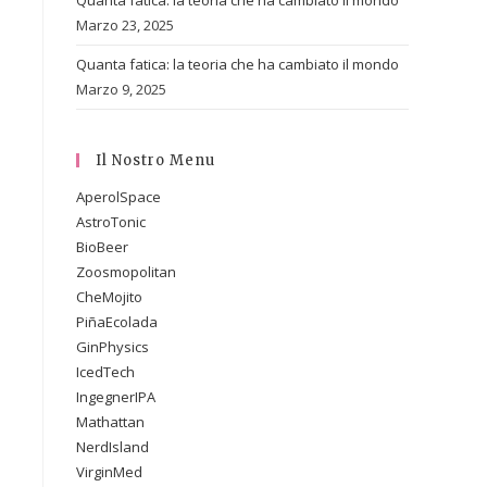
Quanta fatica: la teoria che ha cambiato il mondo
Marzo 23, 2025
Quanta fatica: la teoria che ha cambiato il mondo
Marzo 9, 2025
Il Nostro Menu
AperolSpace
AstroTonic
BioBeer
Zoosmopolitan
CheMojito
PiñaEcolada
GinPhysics
IcedTech
IngegnerIPA
Mathattan
NerdIsland
VirginMed