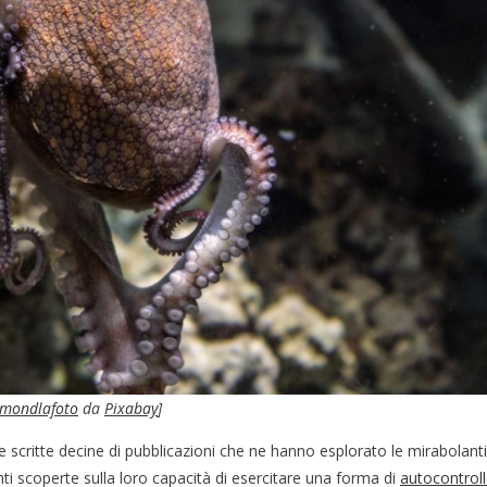
mondlafoto
da
Pixabay
]
te scritte decine di pubblicazioni che ne hanno esplorato le mirabolanti
enti scoperte sulla loro capacità di esercitare una forma di
autocontrol