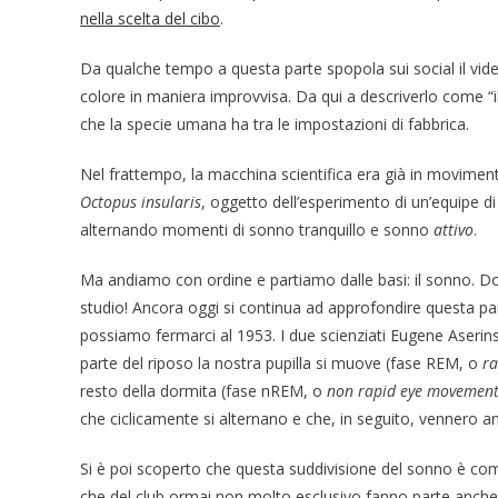
nella scelta del cibo
.
Da qualche tempo a questa parte spopola sui social il v
colore in maniera improvvisa. Da qui a descriverlo come “i
che la specie umana ha tra le impostazioni di fabbrica.
Nel frattempo, la macchina scientifica era già in movimen
Octopus insularis
, oggetto dell’esperimento di un’equipe di 
alternando momenti di sonno tranquillo e sonno
attivo
.
Ma andiamo con ordine e partiamo dalle basi: il sonno. Do
studio! Ancora oggi si continua ad approfondire questa par
possiamo fermarci al 1953. I due scienziati Eugene Aserin
parte del riposo la nostra pupilla si muove (fase REM, o
r
resto della dormita (fase nREM, o
non rapid eye movemen
che ciclicamente si alternano e che, in seguito, vennero an
Si è poi scoperto che questa suddivisione del sonno è comu
che del club ormai non molto esclusivo fanno parte anche i