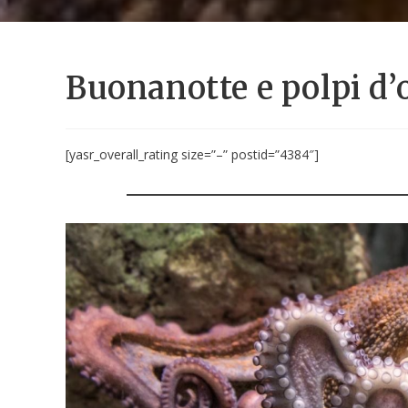
Buonanotte e polpi d’
[yasr_overall_rating size=”–” postid=”4384″]