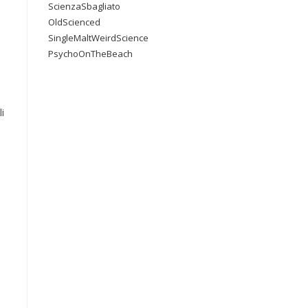
ScienzaSbagliato
OldScienced
SingleMaltWeirdScience
PsychoOnTheBeach
i