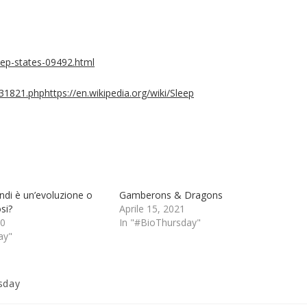
eep-states-09492.html
1821.phphttps://en.wikipedia.org/wiki/Sleep
ndi è un’evoluzione o
Gamberons & Dragons
si?
Aprile 15, 2021
20
In "#BioThursday"
ay"
sday