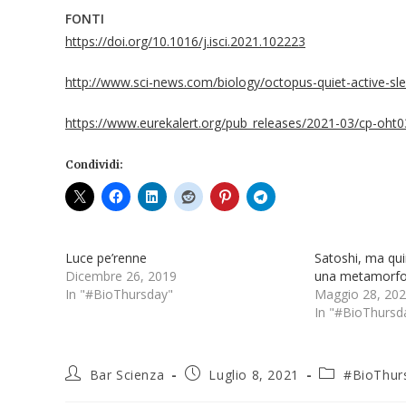
FONTI
https://doi.org/10.1016/j.isci.2021.102223
http://www.sci-news.com/biology/octopus-quiet-active-sl
https://www.eurekalert.org/pub_releases/2021-03/cp-oht03
Condividi:
Luce pe’renne
Satoshi, ma qui
Dicembre 26, 2019
una metamorfo
In "#BioThursday"
Maggio 28, 20
In "#BioThursd
Bar Scienza
Luglio 8, 2021
#BioThur