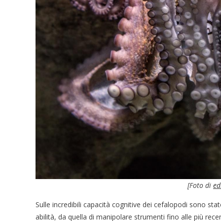
[Foto di
ed
Sulle incredibili capacità cognitive dei cefalopodi sono sta
abilità, da quella di manipolare strumenti fino alle più rec