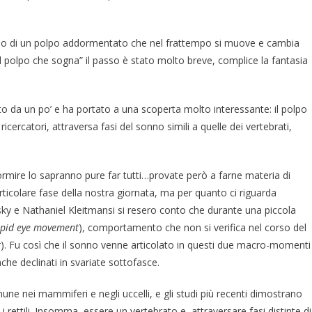
ideo di un polpo addormentato che nel frattempo si muove e cambia
l polpo che sogna” il passo è stato molto breve, complice la fantasia
to da un po’ e ha portato a una scoperta molto interessante: il polpo
ricercatori, attraversa fasi del sonno simili a quelle dei vertebrati,
rmire lo sapranno pure far tutti…provate però a farne materia di
ticolare fase della nostra giornata, ma per quanto ci riguarda
sky e Nathaniel Kleitmansi si resero conto che durante una piccola
apid eye movement
), comportamento che non si verifica nel corso del
t
). Fu così che il sonno venne articolato in questi due macro-momenti
che declinati in svariate sottofasce.
ne nei mammiferi e negli uccelli, e gli studi più recenti dimostrano
 rettili. Insomma, essere un vertebrato e attraversare fasi distinte di