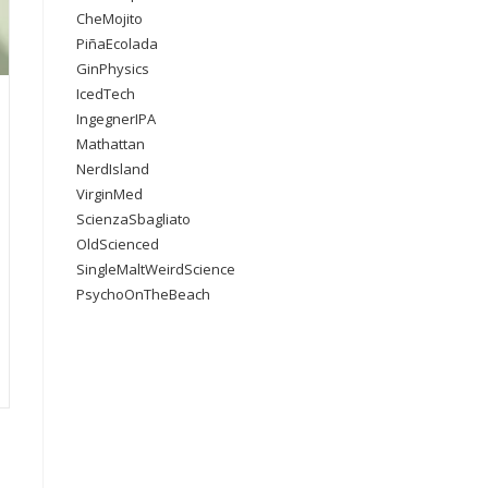
CheMojito
PiñaEcolada
GinPhysics
IcedTech
IngegnerIPA
Mathattan
NerdIsland
VirginMed
ScienzaSbagliato
OldScienced
SingleMaltWeirdScience
PsychoOnTheBeach