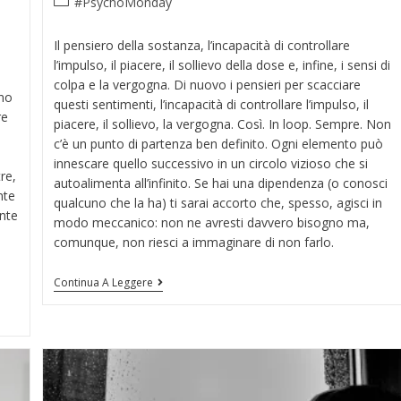
#PsychoMonday
Il pensiero della sostanza, l’incapacità di controllare
l’impulso, il piacere, il sollievo della dose e, infine, i sensi di
colpa e la vergogna. Di nuovo i pensieri per scacciare
nno
questi sentimenti, l’incapacità di controllare l’impulso, il
re
piacere, il sollievo, la vergogna. Così. In loop. Sempre. Non
c’è un punto di partenza ben definito. Ogni elemento può
innescare quello successivo in un circolo vizioso che si
re,
autoalimenta all’infinito. Se hai una dipendenza (o conosci
nte
qualcuno che la ha) ti sarai accorto che, spesso, agisci in
nte
modo meccanico: non ne avresti davvero bisogno ma,
comunque, non riesci a immaginare di non farlo.
Continua A Leggere