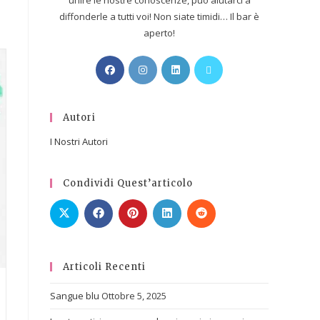
unire le nostre conoscenze, può aiutarci a
diffonderle a tutti voi! Non siate timidi… Il bar è
aperto!
Autori
I Nostri Autori
Condividi Quest’articolo
Articoli Recenti
Sangue blu
Ottobre 5, 2025