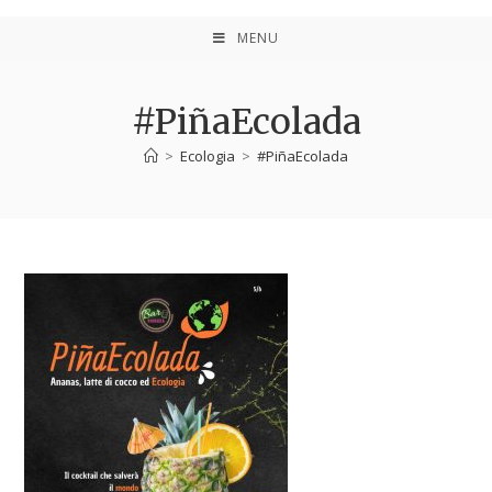
MENU
#PiñaEcolada
>
Ecologia
>
#PiñaEcolada