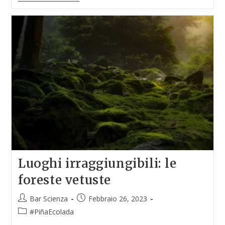
Luoghi irraggiungibili: le
foreste vetuste
Bar Scienza
Febbraio 26, 2023
#PiñaEcolada