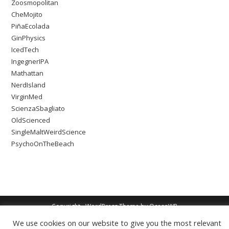
Zoosmopolitan
CheMojito
PiñaEcolada
GinPhysics
IcedTech
IngegnerIPA
Mathattan
NerdIsland
VirginMed
ScienzaSbagliato
OldScienced
SingleMaltWeirdScience
PsychoOnTheBeach
Copyright - WordPress Theme by OceanWP
We use cookies on our website to give you the most relevant