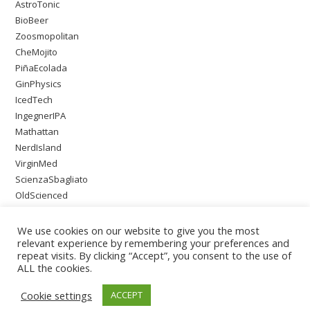
AstroTonic
BioBeer
Zoosmopolitan
CheMojito
PiñaEcolada
GinPhysics
IcedTech
IngegnerIPA
Mathattan
NerdIsland
VirginMed
ScienzaSbagliato
OldScienced
SingleMaltWeirdScience
PsychoOnTheBeach
We use cookies on our website to give you the most
relevant experience by remembering your preferences and
repeat visits. By clicking “Accept”, you consent to the use of
ALL the cookies.
Cookie settings
ACCEPT