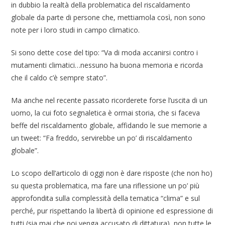
in dubbio la realtà della problematica del riscaldamento
globale da parte di persone che, mettiamola così, non sono
note per i loro studi in campo climatico.
Si sono dette cose del tipo: “Va di moda accanirsi contro i
mutamenti climatici…nessuno ha buona memoria e ricorda
che il caldo c’è sempre stato”.
Ma anche nel recente passato ricorderete forse l’uscita di un
uomo, la cui foto segnaletica è ormai storia, che si faceva
beffe del riscaldamento globale, affidando le sue memorie a
un tweet: “Fa freddo, servirebbe un po’ di riscaldamento
globale”.
Lo scopo dell’articolo di oggi non è dare risposte (che non ho)
su questa problematica, ma fare una riflessione un po’ più
approfondita sulla complessità della tematica “clima” e sul
perché, pur rispettando la libertà di opinione ed espressione di
tutti (sia mai che poi venga accusato di dittatura), non tutte le