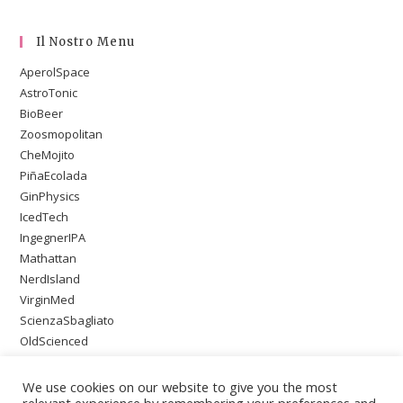
Il Nostro Menu
AperolSpace
AstroTonic
BioBeer
Zoosmopolitan
CheMojito
PiñaEcolada
GinPhysics
IcedTech
IngegnerIPA
Mathattan
NerdIsland
VirginMed
ScienzaSbagliato
OldScienced
SingleMaltWeirdScience
PsychoOnTheBeach
We use cookies on our website to give you the most