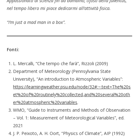
Appassionato di scienza fin da bambino, tifoso della Juventus,
nel tempo libero mi piace dedicarmi all’attività fisica.
“I’m just a mad man in a box”.
Fonti:
L. Mercalli, “Che tempo che farà”, Rizzoli (2009)
Department of Meteorology (Pennsylvania State
University), “An introduction to Atmospheric Variables”:
https://learningweather.psu.edu/node/32#:~:text=The%20s
et%20of%20routinely%20collected,and%20several%20oth
er%20atmospheric%20variables
.
WMO, “Guide to Instruments and Methods of Observation
– Vol. 1: Measurement of Meteorological Variables”, ed.
2021
J. P. Peixoto, A. H. Oort, “Physics of Climate”, AIP (1992)