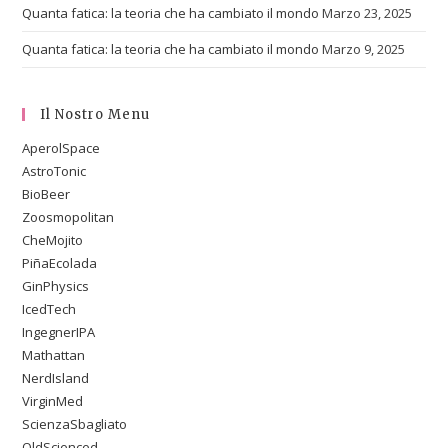
Quanta fatica: la teoria che ha cambiato il mondo
Marzo 23, 2025
Quanta fatica: la teoria che ha cambiato il mondo
Marzo 9, 2025
Il Nostro Menu
AperolSpace
AstroTonic
BioBeer
Zoosmopolitan
CheMojito
PiñaEcolada
GinPhysics
IcedTech
IngegnerIPA
Mathattan
NerdIsland
VirginMed
ScienzaSbagliato
OldScienced