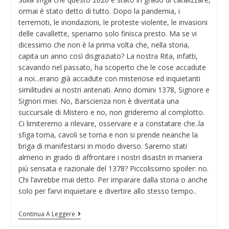
ormai è stato detto di tutto. Dopo la pandemia, i
terremoti, le inondazioni, le proteste violente, le invasioni
delle cavallette, speriamo solo finisca presto. Ma se vi
dicessimo che non è la prima volta che, nella storia,
capita un anno così disgraziato? La nostra Rita, infatti,
scavando nel passato, ha scoperto che le cose accadute
a noi...erano già accadute con misteriose ed inquietanti
similitudini ai nostri antenati. Anno domini 1378, Signore e
Signori miei. No, Barscienza non è diventata una
succursale di Mistero e no, non grideremo al complotto.
Ci limiteremo a rilevare, osservare e a constatare che..la
sfiga torna, cavoli se torna e non si prende neanche la
briga di manifestarsi in modo diverso. Saremo stati
almeno in grado di affrontare i nostri disastri in maniera
più sensata e razionale del 1378? Piccolissimo spoiler: no.
Chi l’avrebbe mai detto. Per imparare dalla storia o anche
solo per farvi inquietare e divertire allo stesso tempo..
Continua A Leggere