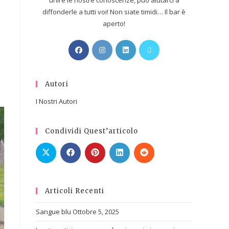
unire le nostre conoscenze, può aiutarci a
diffonderle a tutti voi! Non siate timidi… Il bar è
aperto!
Autori
I Nostri Autori
Condividi Quest’articolo
Articoli Recenti
Sangue blu
Ottobre 5, 2025