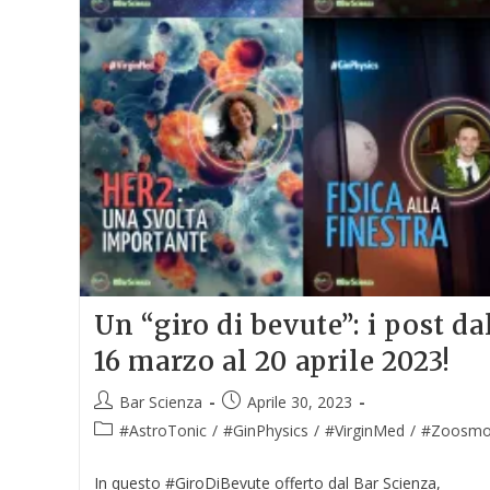
Un “giro di bevute”: i post da
16 marzo al 20 aprile 2023!
Bar Scienza
Aprile 30, 2023
#AstroTonic
/
#GinPhysics
/
#VirginMed
/
#Zoosmop
In questo #GiroDiBevute offerto dal Bar Scienza,