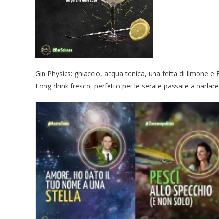
Gin Physics: ghiaccio, acqua tonica, una fetta di limone e
Long drink fresco, perfetto per le serate passate a parlare