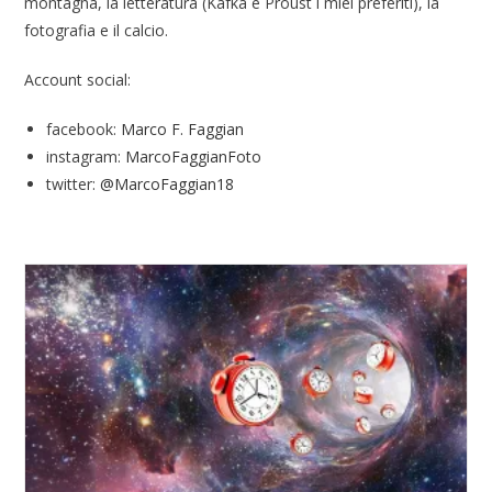
montagna, la letteratura (Kafka e Proust i miei preferiti), la
fotografia e il calcio.
Account social:
facebook:
Marco F. Faggian
instagram:
MarcoFaggianFoto
twitter:
@MarcoFaggian18