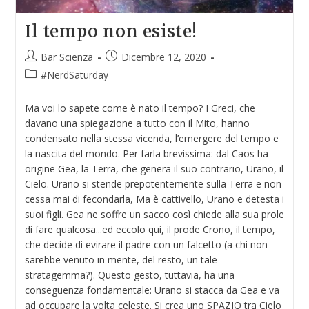
Il tempo non esiste!
Bar Scienza
Dicembre 12, 2020
#NerdSaturday
Ma voi lo sapete come è nato il tempo? I Greci, che
davano una spiegazione a tutto con il Mito, hanno
condensato nella stessa vicenda, l’emergere del tempo e
la nascita del mondo. Per farla brevissima: dal Caos ha
origine Gea, la Terra, che genera il suo contrario, Urano, il
Cielo. Urano si stende prepotentemente sulla Terra e non
cessa mai di fecondarla, Ma è cattivello, Urano e detesta i
suoi figli. Gea ne soffre un sacco così chiede alla sua prole
di fare qualcosa...ed eccolo qui, il prode Crono, il tempo,
che decide di evirare il padre con un falcetto (a chi non
sarebbe venuto in mente, del resto, un tale
stratagemma?). Questo gesto, tuttavia, ha una
conseguenza fondamentale: Urano si stacca da Gea e va
ad occupare la volta celeste. Si crea uno SPAZIO tra Cielo