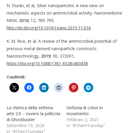
N. Durán, et al, Silver nanoparticles: A new view on
mechanistic aspects on antimicrobial activity. Nanomedicine:
NBM,
2016
; 12, 789-799,
http://dx.doi.org/10.1016/j.nano.2015.11.016
K. M. Rice, et al, A review of the antimicrobial potential of
precious metal derived nanoparticle constructs.
Nanotechnology,
2019
; 30, 372001,
https://doi.org/10.1088/1361-6528/ab0d38
Condividi:
La chimica della settima
Sinfonia di colori in
arte 2.0 – ovvero la pellicola
movimento
di Ghostbuster
Febbraio 2, 2021
Settembre 15, 2020
In "#ChemTuesday"
In "#ChemTuesday"