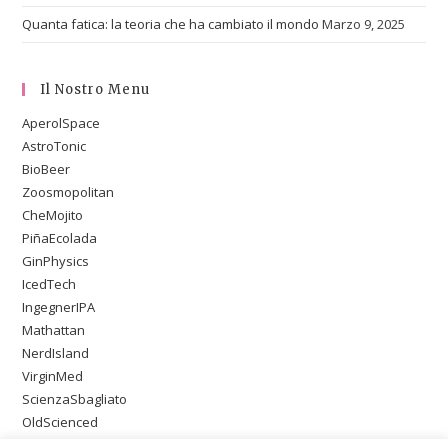
Quanta fatica: la teoria che ha cambiato il mondo
Marzo 9, 2025
Il Nostro Menu
AperolSpace
AstroTonic
BioBeer
Zoosmopolitan
CheMojito
PiñaEcolada
GinPhysics
IcedTech
IngegnerIPA
Mathattan
NerdIsland
VirginMed
ScienzaSbagliato
OldScienced
SingleMaltWeirdScience