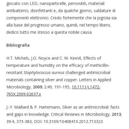
giocato con LED, nanoparticelle, perovskiti, materiali
antibatterici, disinfettanti e, da qualche giorno, saldature di
componenti elettronici. Credo fortemente che la pigrizia sia
alla base del progresso umano, quindi, nel tempo libero,
dedico tutto me stesso a questa nobile causa.
Bibliografia
H.T. Michels, J.O. Noyce and C. W. Keevil, Effects of
temperature and humidity on the efficacy of methicillin‐
resistant
Staphylococcus aureus
challenged antimicrobial
materials containing silver and copper. Letters in Applied
Microbiology,
2009
; 2:49, 191-195,
10.1111/j.1472-
765X.2009.02637.x
J.-Y. Maillard & P. Hartemann, Silver as an antimicrobial: facts
and gaps in knowledge. Critical Reviews in Microbiology,
2013
;
39:4, 373-383, DOI: 10.3109/1040841X.2012.713323