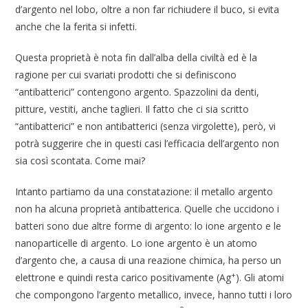
d’argento nel lobo, oltre a non far richiudere il buco, si evita
anche che la ferita si infetti.
Questa proprietà è nota fin dall’alba della civiltà ed è la
ragione per cui svariati prodotti che si definiscono
“antibatterici” contengono argento. Spazzolini da denti,
pitture, vestiti, anche taglieri. Il fatto che ci sia scritto
“antibatterici” e non antibatterici (senza virgolette), però, vi
potrà suggerire che in questi casi l’efficacia dell’argento non
sia così scontata. Come mai?
Intanto partiamo da una constatazione: il metallo argento
non ha alcuna proprietà antibatterica. Quelle che uccidono i
batteri sono due altre forme di argento: lo ione argento e le
nanoparticelle di argento. Lo ione argento è un atomo
d’argento che, a causa di una reazione chimica, ha perso un
+
elettrone e quindi resta carico positivamente (Ag
). Gli atomi
che compongono l’argento metallico, invece, hanno tutti i loro