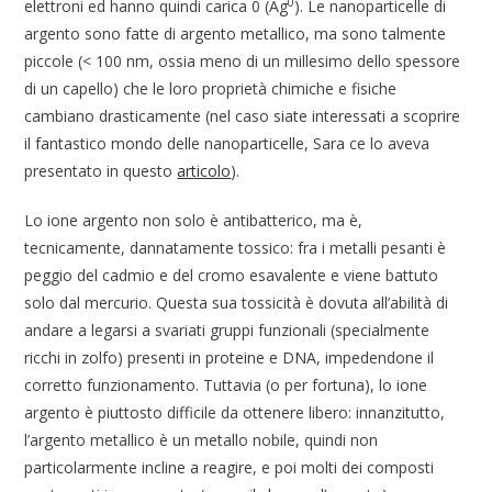
0
elettroni ed hanno quindi carica 0 (Ag
). Le nanoparticelle di
argento sono fatte di argento metallico, ma sono talmente
piccole (< 100 nm, ossia meno di un millesimo dello spessore
di un capello) che le loro proprietà chimiche e fisiche
cambiano drasticamente (nel caso siate interessati a scoprire
il fantastico mondo delle nanoparticelle, Sara ce lo aveva
presentato in questo
articolo
).
Lo ione argento non solo è antibatterico, ma è,
tecnicamente, dannatamente tossico: fra i metalli pesanti è
peggio del cadmio e del cromo esavalente e viene battuto
solo dal mercurio. Questa sua tossicità è dovuta all’abilità di
andare a legarsi a svariati gruppi funzionali (specialmente
ricchi in zolfo) presenti in proteine e DNA, impedendone il
corretto funzionamento. Tuttavia (o per fortuna), lo ione
argento è piuttosto difficile da ottenere libero: innanzitutto,
l’argento metallico è un metallo nobile, quindi non
particolarmente incline a reagire, e poi molti dei composti