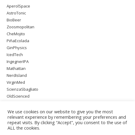
AperolSpace
AstroTonic
BioBeer
Zoosmopolitan
CheMojito
PiñaEcolada
GinPhysics
IcedTech
IngegnerIPA
Mathattan
NerdIsland
VirginMed
ScienzaSbagliato
OldScienced
SingleMaltWeirdScience
PsychoOnTheBeach
We use cookies on our website to give you the most
relevant experience by remembering your preferences and
repeat visits. By clicking “Accept”, you consent to the use of
ALL the cookies.