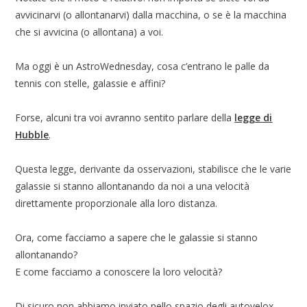
avvicinarvi (o allontanarvi) dalla macchina, o se è la macchina
che si avvicina (o allontana) a voi.
Ma oggi è un AstroWednesday, cosa c’entrano le palle da
tennis con stelle, galassie e affini?
Forse, alcuni tra voi avranno sentito parlare della
legge di
Hubble
.
Questa legge, derivante da osservazioni, stabilisce che le varie
galassie si stanno allontanando da noi a una velocità
direttamente proporzionale alla loro distanza.
Ora, come facciamo a sapere che le galassie si stanno
allontanando?
E come facciamo a conoscere la loro velocità?
Di sicuro non abbiamo inviato nello spazio degli autovelox.