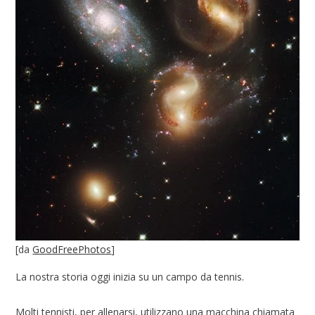
[da
GoodFreePhotos
]
La nostra storia oggi inizia su un campo da tennis.
Molti tennisti, per allenarsi, utilizzano una macchina chiamata