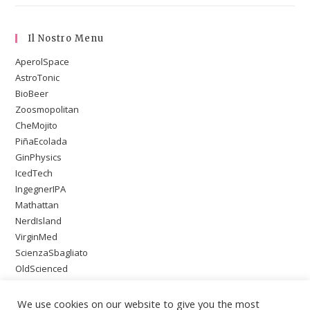
Il Nostro Menu
AperolSpace
AstroTonic
BioBeer
Zoosmopolitan
CheMojito
PiñaEcolada
GinPhysics
IcedTech
IngegnerIPA
Mathattan
NerdIsland
VirginMed
ScienzaSbagliato
OldScienced
SingleMaltWeirdScience
PsychoOnTheBeach
We use cookies on our website to give you the most