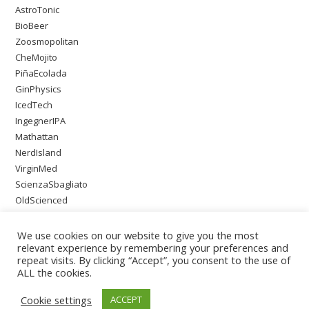
AstroTonic
BioBeer
Zoosmopolitan
CheMojito
PiñaEcolada
GinPhysics
IcedTech
IngegnerIPA
Mathattan
NerdIsland
VirginMed
ScienzaSbagliato
OldScienced
SingleMaltWeirdScience
PsychoOnTheBeach
We use cookies on our website to give you the most
relevant experience by remembering your preferences and
repeat visits. By clicking “Accept”, you consent to the use of
ALL the cookies.
Cookie settings
ACCEPT