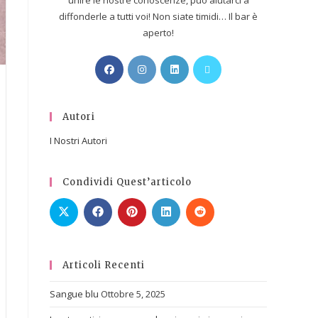
unire le nostre conoscenze, può aiutarci a
diffonderle a tutti voi! Non siate timidi… Il bar è
aperto!
Autori
I Nostri Autori
Condividi Quest’articolo
Articoli Recenti
Sangue blu
Ottobre 5, 2025