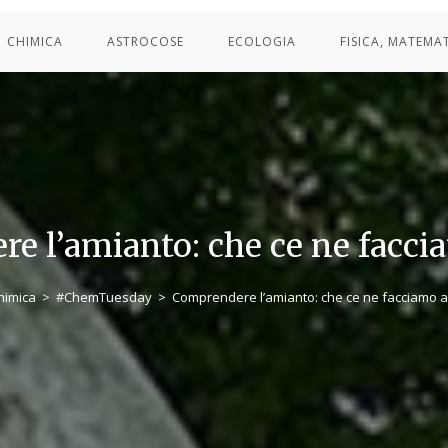
CHIMICA
ASTROCOSE
ECOLOGIA
FISICA, MATEMA
e l’amianto: che ce ne facci
himica
>
#ChemTuesday
>
Comprendere l’amianto: che ce ne facciamo 