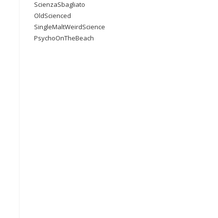
ScienzaSbagliato
OldScienced
SingleMaltWeirdScience
PsychoOnTheBeach