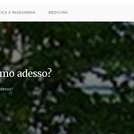
TICA E INGEGNERIA
MEDICINA
amo adesso?
adesso?