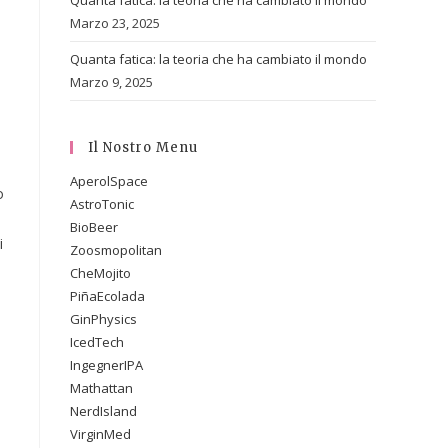
Quanta fatica: la teoria che ha cambiato il mondo
Marzo 23, 2025
Quanta fatica: la teoria che ha cambiato il mondo
Marzo 9, 2025
Il Nostro Menu
AperolSpace
o
AstroTonic
BioBeer
i
Zoosmopolitan
CheMojito
PiñaEcolada
GinPhysics
IcedTech
IngegnerIPA
Mathattan
NerdIsland
VirginMed