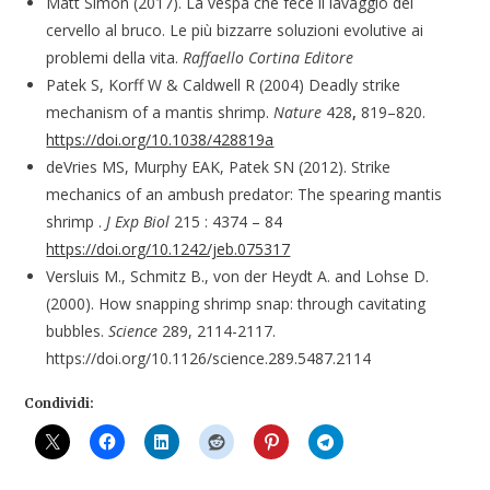
Matt Simon (2017). La vespa che fece il lavaggio del
cervello al bruco. Le più bizzarre soluzioni evolutive ai
problemi della vita.
Raffaello Cortina Editore
Patek S, Korff W & Caldwell R (2004) Deadly strike
mechanism of a mantis shrimp.
Nature
428
,
819–820.
https://doi.org/10.1038/428819a
deVries MS, Murphy EAK, Patek SN (2012). Strike
mechanics of an ambush predator: The spearing mantis
shrimp .
J Exp Biol
215 : 4374 – 84
https://doi.org/10.1242/jeb.075317
Versluis M., Schmitz B., von der Heydt A. and Lohse D.
(2000). How snapping shrimp snap: through cavitating
bubbles.
Science
289, 2114-2117.
https://doi.org/10.1126/science.289.5487.2114
Condividi: