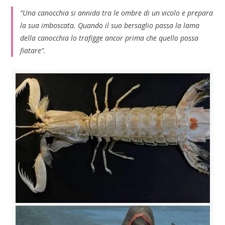
“Una canocchia si annida tra le ombre di un vicolo e prepara
la sua imboscata. Quando il suo bersaglio passa la lama
della canocchia lo trafigge ancor prima che quello possa
fiatare”.