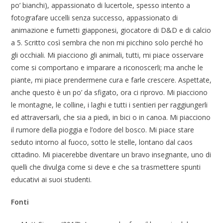
po’ bianchi), appassionato di lucertole, spesso intento a
fotografare uccelli senza successo, appassionato di
animazione e fumetti giapponesi, giocatore di D&D e di calcio
a 5. Scritto così sembra che non mi picchino solo perché ho
gli occhiali. Mi piacciono gli animali, tutti, mi piace osservare
come si comportano e imparare a riconoscerli; ma anche le
piante, mi piace prendermene cura e farle crescere. Aspettate,
anche questo è un po’ da sfigato, ora ci riprovo. Mi piacciono
le montagne, le colline, i laghi e tutti i sentieri per raggiungerli
ed attraversarli, che sia a piedi, in bici o in canoa. Mi piacciono
il rumore della pioggia e l’odore del bosco. Mi piace stare
seduto intorno al fuoco, sotto le stelle, lontano dal caos
cittadino. Mi piacerebbe diventare un bravo insegnante, uno di
quelli che divulga come si deve e che sa trasmettere spunti
educativi ai suoi studenti.
Fonti