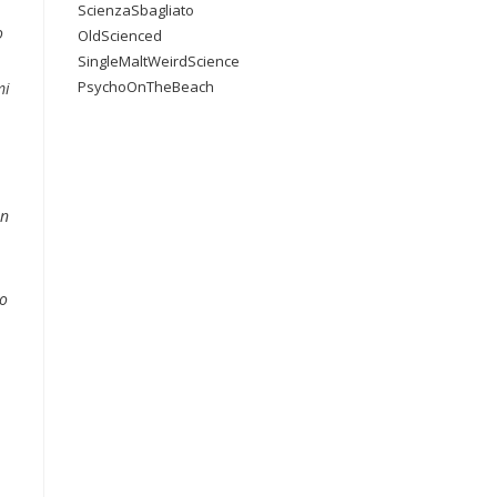
ScienzaSbagliato
o
OldScienced
SingleMaltWeirdScience
PsychoOnTheBeach
mi
on
ho