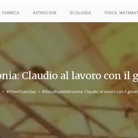
CHIMICA
ASTROCOSE
ECOLOGIA
FISICA, MATEMA
a: Claudio al lavoro con il 
a
>
#ChemTuesday
>
#GoodbyeMalinconia: Claudio al lavoro con il gover