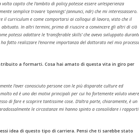
 volta capito che l’ambito di policy potesse essere un’esperienza
amente semplice trovare ‘openings’ (annunci, ndr) che mi interessassero.
 il curriculum e come comportarsi ai colloqui di lavoro, visto che il
abituato. In altri termini, prima di riuscire a convincere gli altri di ciò
ome potessi adattare le ‘transferable skills’ che avevo sviluppato durant
mi ha fatto realizzare l’enorme importanza del dottorato nel mio process
tribuito a formarti. Cosa hai amato di questa vita in giro per
ramente l’aver conosciuto persone con le più disparate culture ed
molto ed è uno dei motivi principali per cui ho fortemente voluto viver
sso di fare e scoprire tantissime cose. D’altra parte, chiaramente, è un
 paradossalmente le circostanze mi hanno spinto a consolidare i rapporti
i idea di questo tipo di carriera. Pensi che ti sarebbe stato