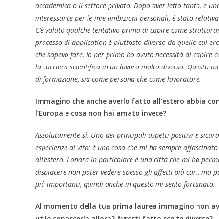
accademica o il settore privato. Dopo aver letto tanto, e una
interessante per le mie ambizioni personali, è stato relativ
C’è voluto qualche tentativo prima di capire come strutturare
processo di application è piuttosto diverso da quello cui ero 
che sapevo fare, io per primo ho avuto necessità di capire c
la carriera scientifica in un lavoro molto diverso. Questo 
di formazione, sia come persona che come lavoratore.
Immagino che anche averlo fatto all’estero abbia con
l’Europa e cosa non hai amato invece?
Assolutamente sì. Uno dei principali aspetti positivi è sicu
esperienze di vita: è una cosa che mi ha sempre affascinato 
all’estero. Londra in particolare è una città che mi ha perme
dispiacere non poter vedere spesso gli affetti più cari, ma
più importanti, quindi anche in questo mi sento fortunato.
Al momento della tua prima laurea immagino non avess
utile conoscerla allora? Avresti fatto scelte diverse?