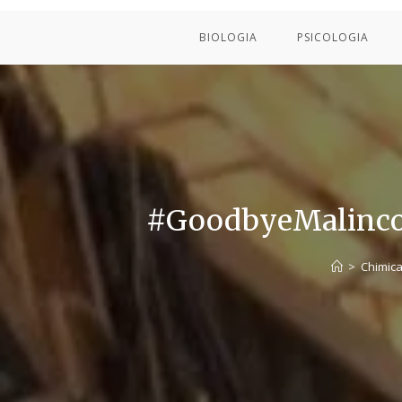
BIOLOGIA
PSICOLOGIA
#GoodbyeMalinconi
>
Chimic