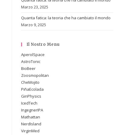
Quanta fatica: la teoria che ha cambiato il mondo
Marzo 23, 2025
Quanta fatica: la teoria che ha cambiato il mondo
Marzo 9, 2025
Il Nostro Menu
AperolSpace
AstroTonic
BioBeer
Zoosmopolitan
CheMojito
PiñaEcolada
GinPhysics
IcedTech
IngegnerIPA
Mathattan
NerdIsland
VirginMed