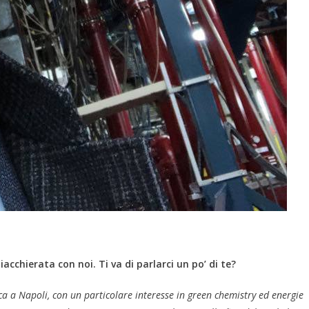
acchierata con noi. Ti va di parlarci un po’ di te?
ca a Napoli, con un particolare interesse in green chemistry ed energie