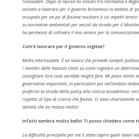
rinnovabili. Dopo la laurea ho vissuto tra Germania e Regno
iniziato a lavorare per il governo britannico in ambito di ‘po
occupato per un po’ di fusione nucleare (i cui aspetti tecnic
su normative ambientali per veicoli da strada per il Ministe
ha permesso di coltivare il mio amore per la comunicazione 
Com’è lavorare per il governo inglese?
Molto interessante. È un lavoro che prevede compiti piuttos
i membri delle Nazioni Unite su come regolare un determina
consigliare loro cosa sarebbe meglio fare. Mi piace molto av
governative importanti, in particolare poi nell’ambito ambi
preferito la strada della policy alla ricerca accademica: ce
rispetto al tipo di ricerca che facevo. Ci sono chiaramente a
attività che mi manca molto!
Infatti sembra molto bello! Ti posso chiedere come tu
La difficoltà principale per me è stata capire quali lavori vol