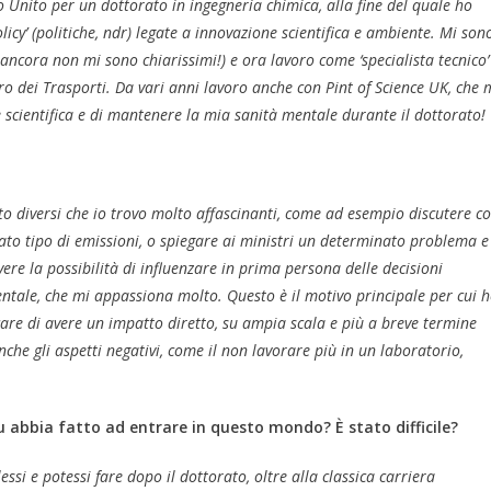
 Unito per un dottorato in ingegneria chimica, alla fine del quale ho
licy’ (politiche, ndr) legate a innovazione scientifica e ambiente. Mi son
i ancora non mi sono chiarissimi!) e ora lavoro come ‘specialista tecnico’
ro dei Trasporti. Da vari anni lavoro anche con Pint of Science UK, che 
scientifica e di mantenere la mia sanità mentale durante il dottorato!
to diversi che io trovo molto affascinanti, come ad esempio discutere c
to tipo di emissioni, o spiegare ai ministri un determinato problema e
ere la possibilità di influenzare in prima persona delle decisioni
entale, che mi appassiona molto. Questo è il motivo principale per cui 
rcare di avere un impatto diretto, su ampia scala e più a breve termine
nche gli aspetti negativi, come il non lavorare più in un laboratorio,
 abbia fatto ad entrare in questo mondo? È stato difficile?
essi e potessi fare dopo il dottorato, oltre alla classica carriera