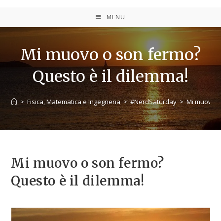
MENU
Mi muovo o son fermo?
Questo è il dilemma!
>
Fisica, Matematica e Ingegneria
>
#NerdSaturday
>
Mi muovo o
Mi muovo o son fermo?
Questo è il dilemma!