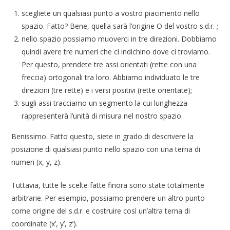
scegliete un qualsiasi punto a vostro piacimento nello
spazio. Fatto? Bene, quella sarà l’origine O del vostro s.d.r. ;
nello spazio possiamo muoverci in tre direzioni. Dobbiamo
quindi avere tre numeri che ci indichino dove ci troviamo.
Per questo, prendete tre assi orientati (rette con una
freccia) ortogonali tra loro. Abbiamo individuato le tre
direzioni (tre rette) e i versi positivi (rette orientate);
sugli assi tracciamo un segmento la cui lunghezza
rappresenterà l’unità di misura nel nostro spazio.
Benissimo. Fatto questo, siete in grado di descrivere la
posizione di qualsiasi punto nello spazio con una terna di
numeri (x, y, z).
Tuttavia, tutte le scelte fatte finora sono state totalmente
arbitrarie. Per esempio, possiamo prendere un altro punto
come origine del s.d.r. e costruire così un’altra terna di
coordinate (x’, y’, z’).