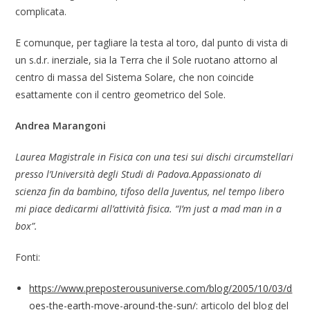
complicata.
E comunque, per tagliare la testa al toro, dal punto di vista di
un s.d.r. inerziale, sia la Terra che il Sole ruotano attorno al
centro di massa del Sistema Solare, che non coincide
esattamente con il centro geometrico del Sole.
Andrea Marangoni
Laurea Magistrale in Fisica con una tesi sui dischi circumstellari
presso l’Università degli Studi di Padova.
Appassionato di
scienza fin da bambino, tifoso della Juventus, nel tempo libero
mi piace dedicarmi all’attività fisica.
“I’m just a mad man in a
box”.
Fonti:
https://www.preposterousuniverse.com/blog/2005/10/03/d
oes-the-earth-move-around-the-sun/
: articolo del blog del