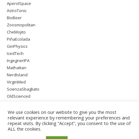
AperolSpace
AstroTonic
BioBeer
Zoosmopolitan
CheMojito
PiñaEcolada
GinPhysics
IcedTech
IngegnerIPA
Mathattan
NerdIsland
VirginMed
ScienzaSbagliato
OldScienced
SingleMaltWeirdScience
PsychoOnTheBeach
We use cookies on our website to give you the most
relevant experience by remembering your preferences and
repeat visits. By clicking “Accept”, you consent to the use of
ALL the cookies.