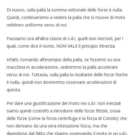
Di nuovo, sulla palla la somma vettoriale delle forze è nulla.
Quindi, continueremo a vedere la palla che si muove di moto
rettilineo uniforme verso di noi.
Passiamo ora all’altra classe di s.d.r, quelli
non inerzial
i, per i
quali, come dice il nome, NON VALE il principio d’inerzia.
Infatti, tornando all’esempio della palla, se fossimo su una
macchina in accelerazione, vedremmo la palla accelerare
verso di noi. Tuttavia, sulla palla la risultante delle forze fisiche
è nulla, quindi non dovremmo osservare accelerazioni di
questa.
Per dare una giustificazione del moto nei s.d.r. non inerziali
siamo quindi costretti a introdurre delle forze fittizie, ossia
delle forze (come la forza centrifuga e la forza di Coriolis) che
non derivano da una vera interazione fisica, ma che
dipendono dal fatto che stiamo osservando il moto in un s.d.r.