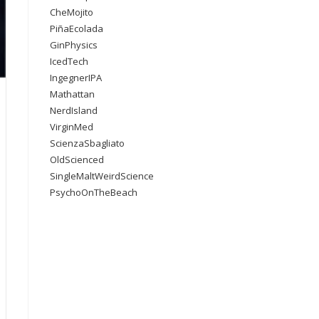
CheMojito
PiñaEcolada
GinPhysics
IcedTech
IngegnerIPA
Mathattan
NerdIsland
VirginMed
ScienzaSbagliato
OldScienced
SingleMaltWeirdScience
PsychoOnTheBeach