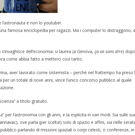
e l’astronauta e non lo youtuber.
 una famosa enciclopedia per ragazzi. Ma i computer lo distraggono, 
 s’invaghisce dell’economia: si laurea (a Genova,
ça va sans dire
) dop
cora come abbia fatto a metterci così tanto.
 Marina, aver lavorato come sistemista – perché nel frattempo ha preso 
ca per un totale di nove anni, vince l’unico concorso pubblico al quale
razione.
cienza” a titolo gratuito.
a” per l’astronomia con gli anni, e la esplicita in vari modi. Sia sulle su
annavac
), ove parla (per scelta!) solo di spazio e affini, sia nelle serat
l pubblico parlando di missioni spaziali o corpi celesti, o conferenze, in