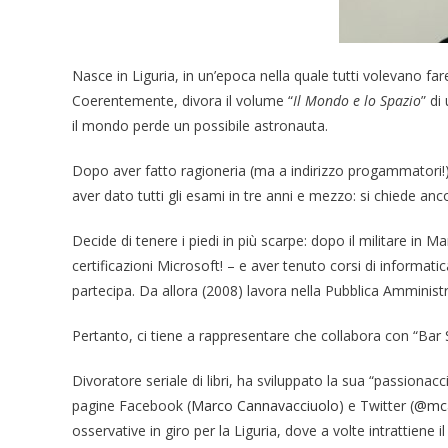
Nasce in Liguria, in un’epoca nella quale tutti volevano far
Coerentemente, divora il volume “
Il Mondo e lo Spazio
” di
il mondo perde un possibile astronauta.
Dopo aver fatto ragioneria (ma a indirizzo progammatori!)
aver dato tutti gli esami in tre anni e mezzo: si chiede an
Decide di tenere i piedi in più scarpe: dopo il militare in
certificazioni Microsoft! – e aver tenuto corsi di informati
partecipa. Da allora (2008) lavora nella Pubblica Amminist
Pertanto, ci tiene a rappresentare che collabora con “Bar S
Divoratore seriale di libri, ha sviluppato la sua “passionacci
pagine Facebook (
Marco Cannavacciuolo
) e Twitter (
@mc
osservative in giro per la Liguria, dove a volte intrattiene i