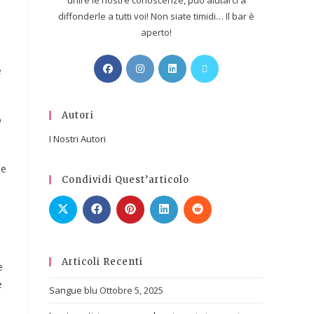
unire le nostre conoscenze, può aiutarci a
diffonderle a tutti voi! Non siate timidi… Il bar è
aperto!
e
Autori
o
I Nostri Autori
le
Condividi Quest’articolo
Articoli Recenti
e
e
Sangue blu
Ottobre 5, 2025