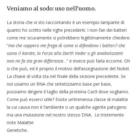
Veniamo al sodo: uso nell’uomo.
La storia che vi sto raccontando è un esempio lampante di
quanto ho scritto nelle righe precedenti. I non-fan dei batteri
come me sicuramente si potrebbero legittimamente chiedere:
“
ma che cappero me frega di come si difendono i batteri? che
usino il karate, la Forza alla Darth Vader o gli anabolizzanti
non mi fa sta gran differenza
…” e invece può farla eccome. Oh
si che può, ed è proprio il motivo dell’assegnazione del Nobel.
La chiave di volta sta nel finale della sezione precedente. Se
noi usiamo un RNA che sintetizziamo base per base,
possiamo dirigere il taglio della proteina Cas9 dove vogliamo.
Come può esserci utile? Esiste un’immensa classe di malattie
la cui causa non è l’ambiente o un qualche agente patogeno
ma una mutazione nel nostro stesso DNA. Le tristemente
note Malattie
Genetiche.