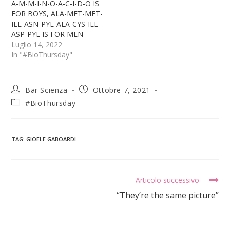
A-M-M-I-N-O-A-C-I-D-O IS
FOR BOYS, ALA-MET-MET-
ILE-ASN-PYL-ALA-CYS-ILE-
ASP-PYL IS FOR MEN
Luglio 14, 2022
In "#BioThursday"
Bar Scienza
Ottobre 7, 2021
#BioThursday
TAG
:
GIOELE GABOARDI
Articolo successivo
“They’re the same picture”