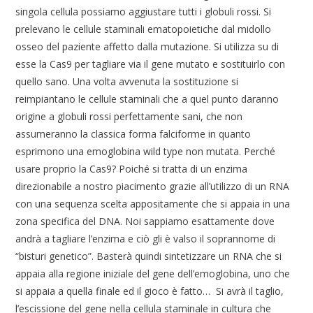
singola cellula possiamo aggiustare tutti i globuli rossi. Si
prelevano le cellule staminali ematopoietiche dal midollo
osseo del paziente affetto dalla mutazione. Si utilizza su di
esse la Cas9 per tagliare via il gene mutato e sostituirlo con
quello sano. Una volta avvenuta la sostituzione si
reimpiantano le cellule staminali che a quel punto daranno
origine a globuli rossi perfettamente sani, che non
assumeranno la classica forma falciforme in quanto
esprimono una emoglobina wild type non mutata. Perché
usare proprio la Cas9? Poiché si tratta di un enzima
direzionabile a nostro piacimento grazie all’utilizzo di un RNA
con una sequenza scelta appositamente che si appaia in una
zona specifica del DNA. Noi sappiamo esattamente dove
andrà a tagliare l’enzima e ciò gli è valso il soprannome di
“bisturi genetico”. Basterà quindi sintetizzare un RNA che si
appaia alla regione iniziale del gene dell’emoglobina, uno che
si appaia a quella finale ed il gioco è fatto… Si avrà il taglio,
l’escissione del gene nella cellula staminale in cultura che