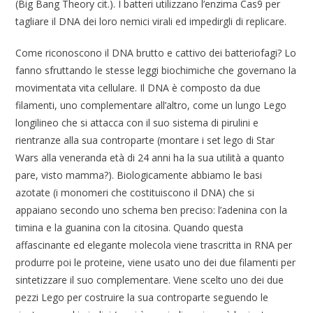
(Big Bang Theory cit.). I batteri utilizzano l’enzima Cas9 per
tagliare il DNA dei loro nemici virali ed impedirgli di replicare.
Come riconoscono il DNA brutto e cattivo dei batteriofagi? Lo
fanno sfruttando le stesse leggi biochimiche che governano la
movimentata vita cellulare. Il DNA è composto da due
filamenti, uno complementare all’altro, come un lungo Lego
longilineo che si attacca con il suo sistema di pirulini e
rientranze alla sua controparte (montare i set lego di Star
Wars alla veneranda età di 24 anni ha la sua utilità a quanto
pare, visto mamma?). Biologicamente abbiamo le basi
azotate (i monomeri che costituiscono il DNA) che si
appaiano secondo uno schema ben preciso: l’adenina con la
timina e la guanina con la citosina. Quando questa
affascinante ed elegante molecola viene trascritta in RNA per
produrre poi le proteine, viene usato uno dei due filamenti per
sintetizzare il suo complementare. Viene scelto uno dei due
pezzi Lego per costruire la sua controparte seguendo le