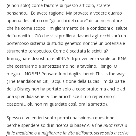
(e non solo) come l’autore di questo articolo, starete
pensando… Ed avete ragione. Ma provate a vedere quanto
appena descritto con “gli occhi del cuore” di un ricercatore
che ha come scopo il miglioramento delle condizioni di salute
dell’umanità… Ciò che vi si profilerà davanti agli occhi sarà un
portentoso sistema di studio genetico nonché un potenziale
strumento terapeutico. Come è scattata la scintilla?
Immaginate di sostituire all’RNA di provenienza virale un RNA
che costruiamo e sintetizziamo noi a tavolino… bingo! O
meglio… NOBEL! Pensare fuori dagli schemi: This is the way
(The Mandalorian Cit.; l’acquisizione della LucasFilm da parte
della Disney non ha portato solo a cose brutte ma anche ad
una splendida serie tv che arricchisce il mio repertorio di
citazioni… ok, non mi guardate così, ora la smetto).
Spesso e volentieri sento pormi una spinosa questione:
perché spendere soldi in ricerca di base? Alla fine
mica serve a
fa le medicine o a migliorare la vita dell’omo, serve solo a scrive