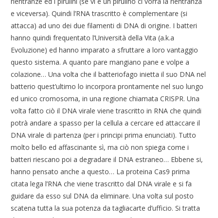
rientranze ed i pirulini (se vi è un pirulino ci vorrà la rientranza
e viceversa). Quindi l’RNA trascritto è complementare (si
attacca) ad uno dei due filamenti di DNA di origine. I batteri
hanno quindi frequentato l’Università della Vita (a.k.a
Evoluzione) ed hanno imparato a sfruttare a loro vantaggio
questo sistema. A quanto pare mangiano pane e volpe a
colazione… Una volta che il batteriofago inietta il suo DNA nel
batterio quest’ultimo lo incorpora prontamente nel suo lungo
ed unico cromosoma, in una regione chiamata CRISPR. Una
volta fatto ciò il DNA virale viene trascritto in RNA che quindi
potrà andare a spasso per la cellula a cercare ed attaccare il
DNA virale di partenza (per i principi prima enunciati). Tutto
molto bello ed affascinante sì, ma ciò non spiega come i
batteri riescano poi a degradare il DNA estraneo… Ebbene si,
hanno pensato anche a questo… La proteina Cas9 prima
citata lega l’RNA che viene trascritto dal DNA virale e si fa
guidare da esso sul DNA da eliminare. Una volta sul posto
scatena tutta la sua potenza da tagliacarte d’ufficio. Si tratta