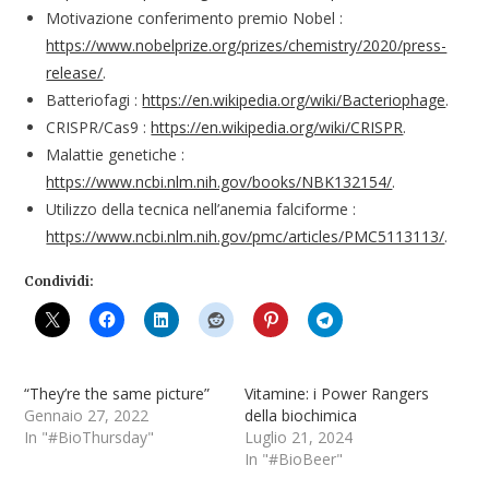
Motivazione conferimento premio Nobel :
https://www.nobelprize.org/prizes/chemistry/2020/press-
release/
.
Batteriofagi :
https://en.wikipedia.org/wiki/Bacteriophage
.
CRISPR/Cas9 :
https://en.wikipedia.org/wiki/CRISPR
.
Malattie genetiche :
https://www.ncbi.nlm.nih.gov/books/NBK132154/
.
Utilizzo della tecnica nell’anemia falciforme :
https://www.ncbi.nlm.nih.gov/pmc/articles/PMC5113113/
.
Condividi:
“They’re the same picture”
Vitamine: i Power Rangers
Gennaio 27, 2022
della biochimica
In "#BioThursday"
Luglio 21, 2024
In "#BioBeer"