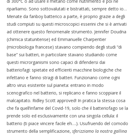
di 300°C o ad usare il metano come nutrimento e poi ne
riparliamo. Sono sottovalutati e bistrattati, sempre detto io…
Menate da fanboy batterico a parte, è proprio grazie a degli
studi compiuti su questi microscopici esserini che si è arrivati
ad ottenere questo fenomenale strumento. Jennifer Doudna
(chimica statunitense) ed Emmanuelle Charpentier
(microbiologa francese) stavano compiendo degli studi “di
base” sui batteri, in particolare stavano studiando come
questi microrganismi sono capaci di difendersi dai
batteriofagi: spietate ed efficienti macchine biologiche che
infettano e fanno stragi di batteri. Funzionano come ogni
altro virus esistente sul pianeta: entrano in modo
scenografico nel batterio, si replicano e fanno scoppiare il
malcapitato. Ridley Scott approved! In pratica la stessa cosa
che fa quell’infame del Covid-19, solo che il batteriofago se la
prende solo ed esclusivamente con una singola cellula: il
batterio (ti piace vincere facile eh….). Usufruendo del comodo
strumento della semplificazione,
sferizziamo la nostra gallina