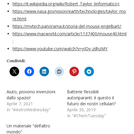
https://it.wikipedia.org/wiki/Robert_Taylor_(informatico)
;
https://www.nasa.gov/vision/earth/technologies/taylor_mo
re.html
;
https://mytech.panorama.it/storia-del-mouse-engelbart/
;
https://www.macworld.com/article/1137400/mouse40.html
;
https://www.youtube.com/watch?v=yJDv-zdhzMY
.
Condividi:
Aiuto, piovono invenzioni
Batterie flessibili
dallo spazio!
autoriparanti: è questo il
Aprile 7, 2021
futuro dei nostri cellulari?
In "#AstroWednesday"
Aprile 30, 2019
In "#ChemTuesday"
Un materiale “dell’altro
mondo”