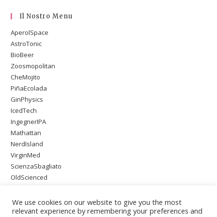
Il Nostro Menu
AperolSpace
AstroTonic
BioBeer
Zoosmopolitan
CheMojito
PiñaEcolada
GinPhysics
IcedTech
IngegnerIPA
Mathattan
NerdIsland
VirginMed
ScienzaSbagliato
OldScienced
SingleMaltWeirdScience
PsychoOnTheBeach
We use cookies on our website to give you the most
relevant experience by remembering your preferences and