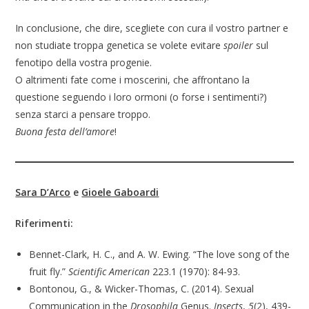
In conclusione, che dire, scegliete con cura il vostro partner e
non studiate troppa genetica se volete evitare
spoiler
sul
fenotipo della vostra progenie.
O altrimenti fate come i moscerini, che affrontano la
questione seguendo i loro ormoni (o forse i sentimenti?)
senza starci a pensare troppo.
Buona festa dell’amore
!
Sara D’Arco
e
Gioele Gaboardi
Riferimenti:
Bennet-Clark, H. C., and A. W. Ewing. “The love song of the
fruit fly.”
Scientific American
223.1 (1970): 84-93.
Bontonou, G., & Wicker-Thomas, C. (2014). Sexual
Communication in the
Drosophila
Genus.
Insects
,
5
(2), 439-