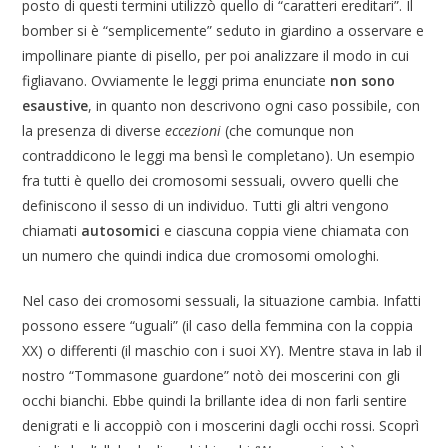
posto di questi termini utilizzò quello di “caratteri ereditari”. Il
bomber si è “semplicemente” seduto in giardino a osservare e
impollinare piante di pisello, per poi analizzare il modo in cui
figliavano. Ovviamente le leggi prima enunciate
non sono
esaustive
, in quanto non descrivono ogni caso possibile, con
la presenza di diverse
eccezioni
(che comunque non
contraddicono le leggi ma bensì le completano). Un esempio
fra tutti è quello dei cromosomi sessuali, ovvero quelli che
definiscono il sesso di un individuo. Tutti gli altri vengono
chiamati
autosomici
e ciascuna coppia viene chiamata con
un numero che quindi indica due cromosomi omologhi.
Nel caso dei cromosomi sessuali, la situazione cambia. Infatti
possono essere “uguali” (il caso della femmina con la coppia
XX) o differenti (il maschio con i suoi XY). Mentre stava in lab il
nostro “Tommasone guardone” notò dei moscerini con gli
occhi bianchi. Ebbe quindi la brillante idea di non farli sentire
denigrati e li accoppiò con i moscerini dagli occhi rossi. Scoprì