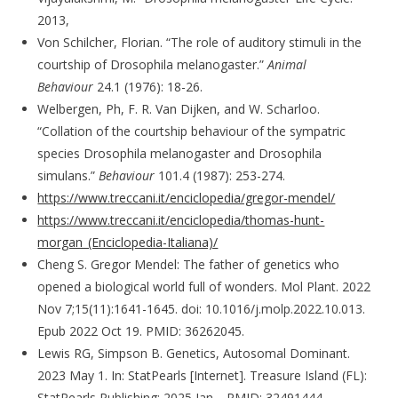
2013,
Von Schilcher, Florian. “The role of auditory stimuli in the
courtship of Drosophila melanogaster.”
Animal
Behaviour
24.1 (1976): 18-26.
Welbergen, Ph, F. R. Van Dijken, and W. Scharloo.
“Collation of the courtship behaviour of the sympatric
species Drosophila melanogaster and Drosophila
simulans.”
Behaviour
101.4 (1987): 253-274.
https://www.treccani.it/enciclopedia/gregor-mendel/
https://www.treccani.it/enciclopedia/thomas-hunt-
morgan_(Enciclopedia-Italiana)/
Cheng S. Gregor Mendel: The father of genetics who
opened a biological world full of wonders. Mol Plant. 2022
Nov 7;15(11):1641-1645. doi: 10.1016/j.molp.2022.10.013.
Epub 2022 Oct 19. PMID: 36262045.
Lewis RG, Simpson B. Genetics, Autosomal Dominant.
2023 May 1. In: StatPearls [Internet]. Treasure Island (FL):
StatPearls Publishing; 2025 Jan–. PMID: 32491444.