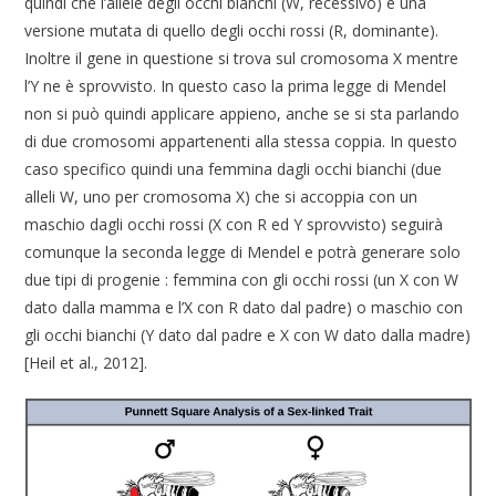
quindi che l’allele degli occhi bianchi (W, recessivo) è una
versione mutata di quello degli occhi rossi (R, dominante).
Inoltre il gene in questione si trova sul cromosoma X mentre
l’Y ne è sprovvisto. In questo caso la prima legge di Mendel
non si può quindi applicare appieno, anche se si sta parlando
di due cromosomi appartenenti alla stessa coppia. In questo
caso specifico quindi una femmina dagli occhi bianchi (due
alleli W, uno per cromosoma X) che si accoppia con un
maschio dagli occhi rossi (X con R ed Y sprovvisto) seguirà
comunque la seconda legge di Mendel e potrà generare solo
due tipi di progenie : femmina con gli occhi rossi (un X con W
dato dalla mamma e l’X con R dato dal padre) o maschio con
gli occhi bianchi (Y dato dal padre e X con W dato dalla madre)
[Heil et al., 2012].