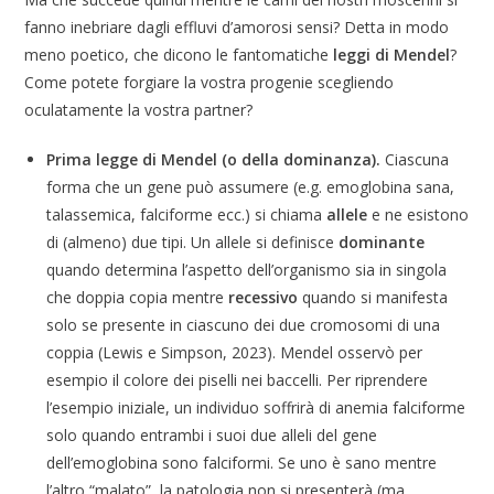
fanno inebriare dagli effluvi d’amorosi sensi? Detta in modo
meno poetico, che dicono le fantomatiche
leggi di Mendel
?
Come potete forgiare la vostra progenie scegliendo
oculatamente la vostra partner?
Prima legge di Mendel (o della dominanza).
Ciascuna
forma che un gene può assumere (e.g. emoglobina sana,
talassemica, falciforme ecc.) si chiama
allele
e ne esistono
di
(almeno) due tipi. Un allele si definisce
dominante
quando determina l’aspetto dell’organismo sia in singola
che doppia copia mentre
recessivo
quando si manifesta
solo se presente in ciascuno dei due cromosomi di una
coppia (Lewis e Simpson, 2023). Mendel osservò per
esempio il colore dei piselli nei baccelli. Per riprendere
l’esempio iniziale, un individuo soffrirà di anemia falciforme
solo quando entrambi i suoi due alleli del gene
dell’emoglobina sono falciformi. Se uno è sano mentre
l’altro “malato”, la patologia non si presenterà (ma