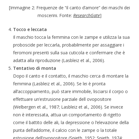
[Immagine 2: Frequenze de “il canto d’amore” dei maschi dei
moscerini. Fonte:
ResearchGate
]
Tocco e leccata
Il maschio tocca la femmina con le zampe e utilizza la sua
proboscide per leccarla, probabilmente per assaggiare i
feromoni presenti sulla sua cuticola e confermare che è
adatta alla riproduzione (Lasbleiz et al., 2006).
Tentativo di monta
Dopo il canto e il contatto, il maschio cerca di montare la
femmina (Lasbleiz et al., 2006). Se lei è pronta
all’accoppiamento, può stare immobile, lisciarsi il corpo o
effettuare un’estrusione parziale dell ovopositore
(Welbergen et al., 1987; Lasbleiz et al., 2006). Se invece
non è interessata, attua un comportamento di rigetto
come il battito delle ali, la depressione o l’elevazione della
punta dell’addome, il calcio con le zampe o la totale
estrusione dell’ovopositore (Spieth, 1952; Spieth, 1974;