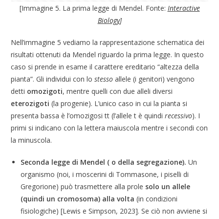
[Immagine 5. La prima legge di Mendel. Fonte:
Interactive
Biology
]
Nell’immagine 5 vediamo la rappresentazione schematica dei
risultati ottenuti da Mendel riguardo la prima legge. In questo
caso si prende in esame il carattere ereditario “altezza della
pianta”. Gli individui con lo
stesso
allele (i genitori) vengono
detti
omozigoti
, mentre quelli con due alleli diversi
eterozigoti
(la progenie). L’unico caso in cui la pianta si
presenta bassa è l’omozigosi tt (l’allele t è quindi
recessivo
). I
primi si indicano con la lettera maiuscola mentre i secondi con
la minuscola.
Seconda legge di Mendel ( o della segregazione).
Un
organismo (noi, i moscerini di Tommasone, i piselli di
Gregorione) può trasmettere alla prole
solo un allele
(quindi un cromosoma) alla volta
(in condizioni
fisiologiche) [Lewis e Simpson, 2023]. Se ciò non avviene si