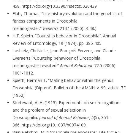
458. https://doi.org/10.3390/insects5020439
Flatt, Thomas. “Life-history evolution and the genetics of
fitness components in Drosophila
melanogaster.”
Genetics
214.1 (2020): 3-48.).
H.T. Spieth. “Courtship behavior in Drosophila”. Annual
Review of Entomology, 19 (1974), pp. 385-405
Lasbleiz, Christelle, Jean-François Ferveur, and Claude
Everaerts. “Courtship behaviour of Drosophila
melanogaster revisited.”
Animal Behaviour
72.5 (2006):
1001-1012.
Spieth, Herman T. “Mating behavior within the genus
Drosophila (Diptera). Bulletin of the AMNH; v. 99, article 7.”
(1952).
Sturtevant, A. H. (1915). Experiments on sex recognition
and the problem of sexual selection in
Drosoophilia.
Journal of Animal Behavior, 5
(5), 351–
366.
https://doi.org/10.1037/h0074109
Vijayalakshmi, M. “Drosophila melanogaster-Life Cycle.”