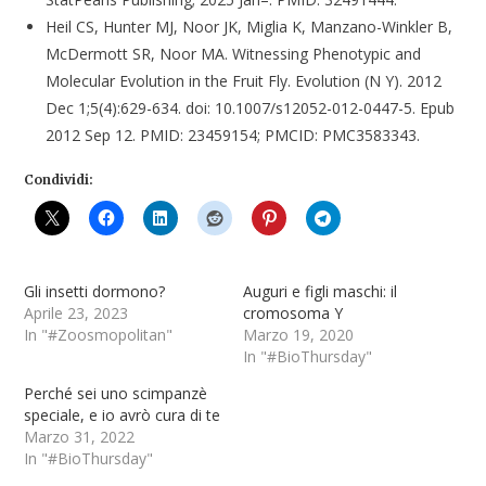
Heil CS, Hunter MJ, Noor JK, Miglia K, Manzano-Winkler B,
McDermott SR, Noor MA. Witnessing Phenotypic and
Molecular Evolution in the Fruit Fly. Evolution (N Y). 2012
Dec 1;5(4):629-634. doi: 10.1007/s12052-012-0447-5. Epub
2012 Sep 12. PMID: 23459154; PMCID: PMC3583343.
Condividi:
Gli insetti dormono?
Auguri e figli maschi: il
Aprile 23, 2023
cromosoma Y
In "#Zoosmopolitan"
Marzo 19, 2020
In "#BioThursday"
Perché sei uno scimpanzè
speciale, e io avrò cura di te
Marzo 31, 2022
In "#BioThursday"