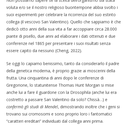
Non possiamo sapere se la scelta dell’organismo sia stata
voluta e/o se il nostro religioso buontempone abbia svolto i
suoi esperimenti per celebrare la ricorrenza del suo estinto
collega (il vescovo San Valentino). Quello che sappiamo è che
dedicò otto anni della sua vita a far accoppiare circa 28.000
piante di pisello, due anni ad elaborare i dati ottenuti e due
conferenze nel 1865 per presentare i suoi risultati senza
essere capito da nessuno (Cheng, 2022).
Se oggi lo capiamo benissimo, tanto da considerarlo il padre
della genetica moderna, è proprio grazie ai moscerini della
frutta. Una cinquantina di anni dopo le conferenze di
Gregorione, lo statunitense Thomas Hunt Morgan si mise
anche lui a fare il guardone con la Drosophila (anche lui era
costretto a passare San Valentino da solo? Chissà…) e
confermò gli studi di Mendel
, dimostrando inoltre che i geni si
trovano sui cromosomi e sono proprio loro i fantomatici
“caratteri ereditari” individuati dal collega anni prima.