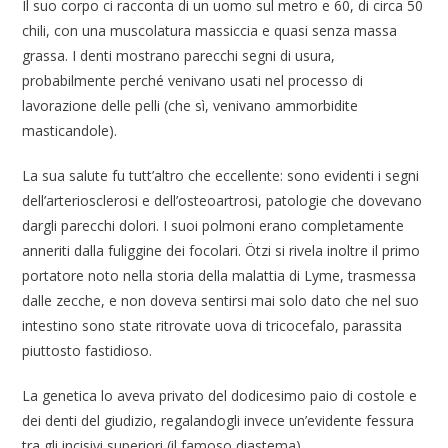
Il suo corpo ci racconta di un uomo sul metro e 60, di circa 50
chili, con una muscolatura massiccia e quasi senza massa
grassa. I denti mostrano parecchi segni di usura,
probabilmente perché venivano usati nel processo di
lavorazione delle pelli (che sì, venivano ammorbidite
masticandole).
La sua salute fu tutt’altro che eccellente: sono evidenti i segni
dell’arteriosclerosi e dell’osteoartrosi, patologie che dovevano
dargli parecchi dolori. I suoi polmoni erano completamente
anneriti dalla fuliggine dei focolari. Ötzi si rivela inoltre il primo
portatore noto nella storia della malattia di Lyme, trasmessa
dalle zecche, e non doveva sentirsi mai solo dato che nel suo
intestino sono state ritrovate uova di tricocefalo, parassita
piuttosto fastidioso.
La genetica lo aveva privato del dodicesimo paio di costole e
dei denti del giudizio, regalandogli invece un’evidente fessura
tra gli incisivi superiori (il famoso diastema).