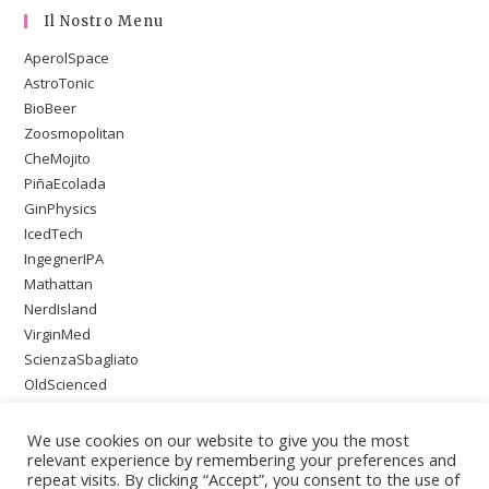
Il Nostro Menu
AperolSpace
AstroTonic
BioBeer
Zoosmopolitan
CheMojito
PiñaEcolada
GinPhysics
IcedTech
IngegnerIPA
Mathattan
NerdIsland
VirginMed
ScienzaSbagliato
OldScienced
SingleMaltWeirdScience
PsychoOnTheBeach
We use cookies on our website to give you the most
relevant experience by remembering your preferences and
repeat visits. By clicking “Accept”, you consent to the use of