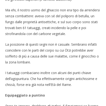
Ma ehi, il nostro uomo del ghiaccio non era tipo da arrendersi
senza combattere: aveva con sé del poliporo di betulla, un
fungo dalle proprietà antisettiche, e sul suo corpo sono stati
trovati ben 61 tatuaggi, creati incidendo la pelle e poi
strofinandola con del carbone vegetale.
La posizione di questi segni non è casuale. Sembrano infatti
coincidere con le parti del corpo su cui Ötzi potrebbe aver
sofferto di più a causa delle sue malattie, come il ginocchio o
la zona lombare.
I tatuaggi combaciano inoltre con alcuni dei punti chiave
dell’agopuntura. Che ha effettivamente origini antichissime e
chissà, forse era già nota nell’Età del Rame.
Equipaggiato a puntino
Dress to impress
, direbbero gli inglesi. E figuriamoci se l’uomo