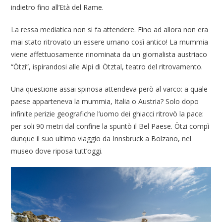
indietro fino all’Età del Rame.
La ressa mediatica non si fa attendere. Fino ad allora non era
mai stato ritrovato un essere umano così antico! La mummia
viene affettuosamente rinominata da un giornalista austriaco
“Ötzi”, ispirandosi alle Alpi di Ötztal, teatro del ritrovamento.
Una questione assai spinosa attendeva però al varco: a quale
paese apparteneva la mummia, Italia o Austria? Solo dopo
infinite perizie geografiche l’uomo dei ghiacci ritrovò la pace:
per soli 90 metri dal confine la spuntò il Bel Paese. Ötzi compì
dunque il suo ultimo viaggio da Innsbruck a Bolzano, nel
museo dove riposa tutt’oggi.