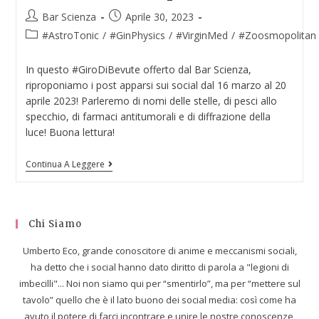
Bar Scienza
Aprile 30, 2023
#AstroTonic
/
#GinPhysics
/
#VirginMed
/
#Zoosmopolitan
In questo #GiroDiBevute offerto dal Bar Scienza,
riproponiamo i post apparsi sui social dal 16 marzo al 20
aprile 2023! Parleremo di nomi delle stelle, di pesci allo
specchio, di farmaci antitumorali e di diffrazione della
luce! Buona lettura!
Continua A Leggere
Chi Siamo
Umberto Eco, grande conoscitore di anime e meccanismi sociali,
ha detto che i social hanno dato diritto di parola a "legioni di
imbecilli"... Noi non siamo qui per “smentirlo”, ma per “mettere sul
tavolo” quello che è il lato buono dei social media: così come ha
avuto il potere di farci incontrare e unire le nostre conoscenze,