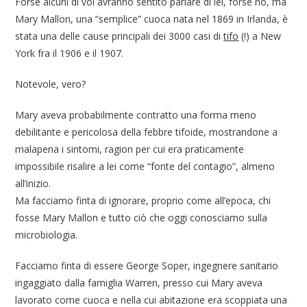
Forse alcuni di voi avranno sentito parlare di lei, forse no, ma
Mary Mallon, una “semplice” cuoca nata nel 1869 in Irlanda, è
stata una delle cause principali dei 3000 casi di
tifo
(!) a New
York fra il 1906 e il 1907.
Notevole, vero?
Mary aveva probabilmente contratto una forma meno
debilitante e pericolosa della febbre tifoide, mostrandone a
malapena i sintomi, ragion per cui era praticamente
impossibile risalire a lei come “fonte del contagio”, almeno
all’inizio.
Ma facciamo finta di ignorare, proprio come all’epoca, chi
fosse Mary Mallon e tutto ciò che oggi conosciamo sulla
microbiologia.
Facciamo finta di essere George Soper, ingegnere sanitario
ingaggiato dalla famiglia Warren, presso cui Mary aveva
lavorato come cuoca e nella cui abitazione era scoppiata una