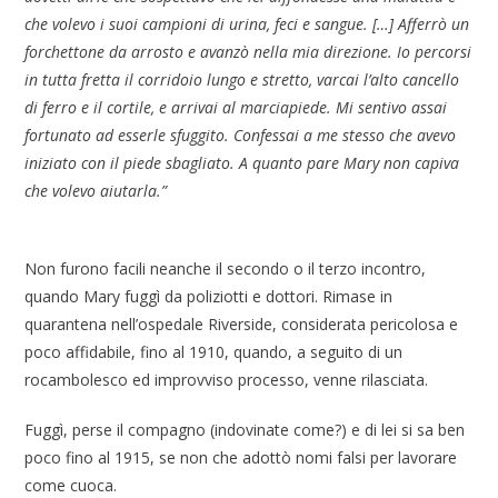
che volevo i suoi campioni di urina, feci e sangue. […] Afferrò un
forchettone da arrosto e avanzò nella mia direzione. Io percorsi
in tutta fretta il corridoio lungo e stretto, varcai l’alto cancello
di ferro e il cortile, e arrivai al marciapiede. Mi sentivo assai
fortunato ad esserle sfuggito. Confessai a me stesso che avevo
iniziato con il piede sbagliato. A quanto pare Mary non capiva
che volevo aiutarla.”
Non furono facili neanche il secondo o il terzo incontro,
quando Mary fuggì da poliziotti e dottori. Rimase in
quarantena nell’ospedale Riverside, considerata pericolosa e
poco affidabile, fino al 1910, quando, a seguito di un
rocambolesco ed improvviso processo, venne rilasciata.
Fuggì, perse il compagno (indovinate come?) e di lei si sa ben
poco fino al 1915, se non che adottò nomi falsi per lavorare
come cuoca.