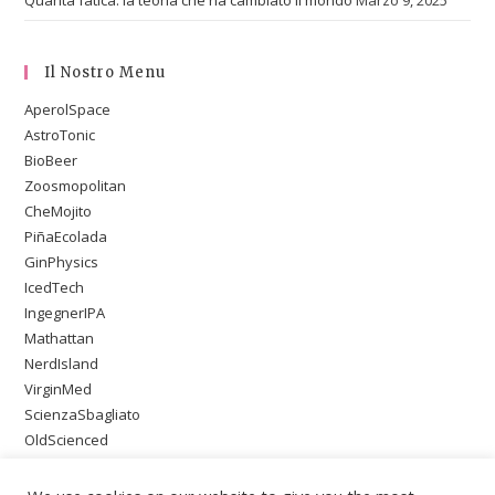
Il Nostro Menu
AperolSpace
AstroTonic
BioBeer
Zoosmopolitan
CheMojito
PiñaEcolada
GinPhysics
IcedTech
IngegnerIPA
Mathattan
NerdIsland
VirginMed
ScienzaSbagliato
OldScienced
SingleMaltWeirdScience
PsychoOnTheBeach