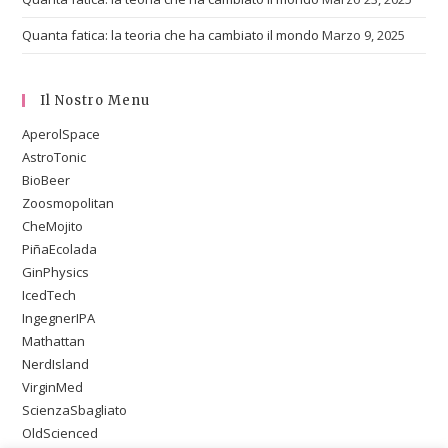
Quanta fatica: la teoria che ha cambiato il mondo
Marzo 9, 2025
Il Nostro Menu
AperolSpace
AstroTonic
BioBeer
Zoosmopolitan
CheMojito
PiñaEcolada
GinPhysics
IcedTech
IngegnerIPA
Mathattan
NerdIsland
VirginMed
ScienzaSbagliato
OldScienced