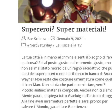
Supereroi? Super materiali!
Bar Scienza
Gennaio 9, 2021
#NerdSaturday
/
La Fisica e la TV
La tua città è in mano al crimine e senti il bisogno di far
qualcosa? Sei al posto giusto e al momento giusto, ma
non sei mai stato morso da un ragno radioattivo che p
darti dei super poteri o non hai il conto in banca di Bruc
Wayne? Non resta che costruire un'armatura come quel
di Iron Man. Non sai da che parte cominciare, vero?
Piccolo aiutino: materiali compositi. Ancora non ci siam
Niente paura, ti spiega tutto Gianluigi nell’articolo di oggi
Alla fine avrai un’armatura perfetta e sarai pronto per
salvare il Mondo, garantisce Barscienza.