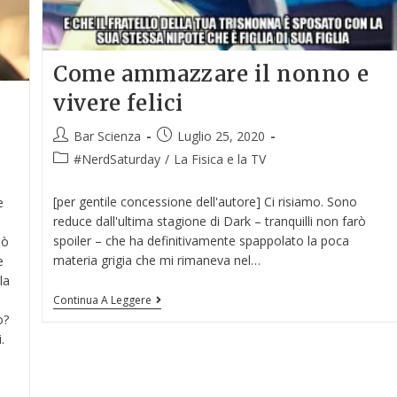
Come ammazzare il nonno e
vivere felici
Bar Scienza
Luglio 25, 2020
#NerdSaturday
/
La Fisica e la TV
[per gentile concessione dell'autore] Ci risiamo. Sono
e
reduce dall'ultima stagione di Dark – tranquilli non farò
spoiler – che ha definitivamente spappolato la poca
uò
materia grigia che mi rimaneva nel…
e
la
Continua A Leggere
o?
.