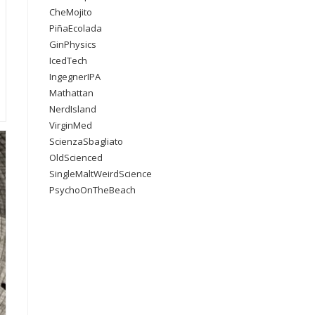
CheMojito
PiñaEcolada
GinPhysics
IcedTech
IngegnerIPA
Mathattan
NerdIsland
VirginMed
ScienzaSbagliato
OldScienced
SingleMaltWeirdScience
PsychoOnTheBeach