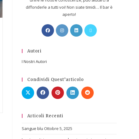
unire le nostre conoscenze, può aiutarci a
diffonderle a tutti voi! Non siate timidi… Il bar è
aperto!
Autori
I Nostri Autori
Condividi Quest’articolo
Articoli Recenti
Sangue blu
Ottobre 5, 2025