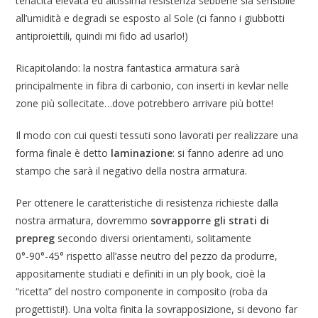
tenacità elevata ed altissima resistenza sebbene sia sensibile
all’umidità e degradi se esposto al Sole (ci fanno i giubbotti
antiproiettili, quindi mi fido ad usarlo!)
Ricapitolando: la nostra fantastica armatura sarà
principalmente in fibra di carbonio, con inserti in kevlar nelle
zone più sollecitate…dove potrebbero arrivare più botte!
Il modo con cui questi tessuti sono lavorati per realizzare una
forma finale è detto
laminazione
: si fanno aderire ad uno
stampo che sarà il negativo della nostra armatura.
Per ottenere le caratteristiche di resistenza richieste dalla
nostra armatura, dovremmo
sovrapporre gli strati di
prepreg
secondo diversi orientamenti, solitamente
0°-90°-45° rispetto all’asse neutro del pezzo da produrre,
appositamente studiati e definiti in un ply book, cioè la
“ricetta” del nostro componente in composito (roba da
progettisti!). Una volta finita la sovrapposizione, si devono far