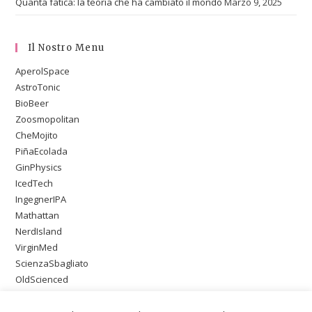
Quanta fatica: la teoria che ha cambiato il mondo
Marzo 9, 2025
Il Nostro Menu
AperolSpace
AstroTonic
BioBeer
Zoosmopolitan
CheMojito
PiñaEcolada
GinPhysics
IcedTech
IngegnerIPA
Mathattan
NerdIsland
VirginMed
ScienzaSbagliato
OldScienced
SingleMaltWeirdScience
PsychoOnTheBeach