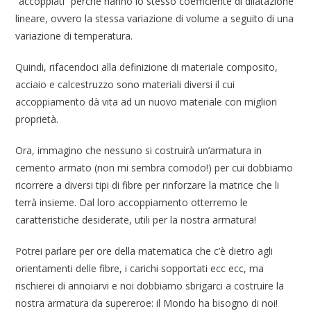
“accoppiati” perché hanno lo stesso coefficiente di dilatazione
lineare, ovvero la stessa variazione di volume a seguito di una
variazione di temperatura.
Quindi, rifacendoci alla definizione di materiale composito,
acciaio e calcestruzzo sono materiali diversi il cui
accoppiamento dà vita ad un nuovo materiale con migliori
proprietà.
Ora, immagino che nessuno si costruirà un’armatura in
cemento armato (non mi sembra comodo!) per cui dobbiamo
ricorrere a diversi tipi di fibre per rinforzare la matrice che li
terrà insieme. Dal loro accoppiamento otterremo le
caratteristiche desiderate, utili per la nostra armatura!
Potrei parlare per ore della matematica che c’è dietro agli
orientamenti delle fibre, i carichi sopportati ecc ecc, ma
rischierei di annoiarvi e noi dobbiamo sbrigarci a costruire la
nostra armatura da supereroe: il Mondo ha bisogno di noi!