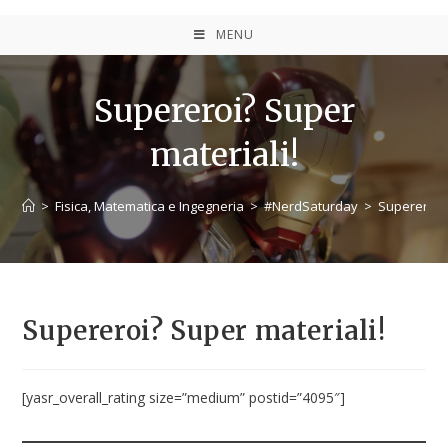
MENU
Supereroi? Super
materiali!
>
Fisica, Matematica e Ingegneria
>
#NerdSaturday
>
Supereroi? 
Supereroi? Super materiali!
[yasr_overall_rating size=”medium” postid=”4095″]