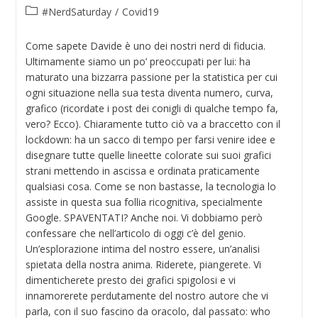
#NerdSaturday
/
Covid19
Come sapete Davide è uno dei nostri nerd di fiducia.
Ultimamente siamo un po’ preoccupati per lui: ha
maturato una bizzarra passione per la statistica per cui
ogni situazione nella sua testa diventa numero, curva,
grafico (ricordate i post dei conigli di qualche tempo fa,
vero? Ecco). Chiaramente tutto ciò va a braccetto con il
lockdown: ha un sacco di tempo per farsi venire idee e
disegnare tutte quelle lineette colorate sui suoi grafici
strani mettendo in ascissa e ordinata praticamente
qualsiasi cosa. Come se non bastasse, la tecnologia lo
assiste in questa sua follia ricognitiva, specialmente
Google. SPAVENTATI? Anche noi. Vi dobbiamo però
confessare che nell’articolo di oggi c’è del genio.
Un’esplorazione intima del nostro essere, un’analisi
spietata della nostra anima. Riderete, piangerete. Vi
dimenticherete presto dei grafici spigolosi e vi
innamorerete perdutamente del nostro autore che vi
parla, con il suo fascino da oracolo, dal passato: who