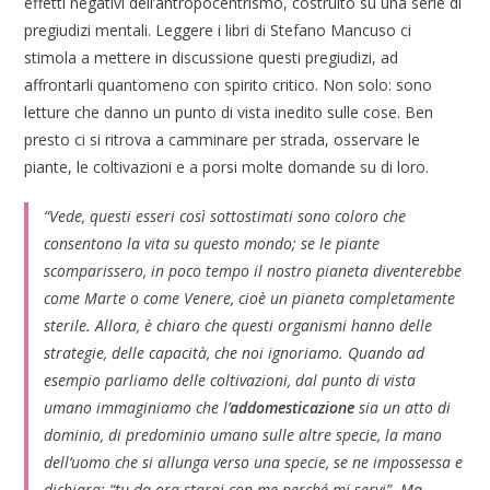
effetti negativi dell’antropocentrismo, costruito su una serie di
pregiudizi mentali. Leggere i libri di Stefano Mancuso ci
stimola a mettere in discussione questi pregiudizi, ad
affrontarli quantomeno con spirito critico. Non solo: sono
letture che danno un punto di vista inedito sulle cose. Ben
presto ci si ritrova a camminare per strada, osservare le
piante, le coltivazioni e a porsi molte domande su di loro.
“Vede, questi esseri così sottostimati sono coloro che
consentono la vita su questo mondo; se le piante
scomparissero, in poco tempo il nostro pianeta diventerebbe
come Marte o come Venere, cioè un pianeta completamente
sterile. Allora, è chiaro che questi organismi hanno delle
strategie, delle capacità, che noi ignoriamo. Quando ad
esempio parliamo delle coltivazioni, dal punto di vista
umano immaginiamo che l’
addomesticazione
sia un atto di
dominio, di predominio umano sulle altre specie, la mano
dell’uomo che si allunga verso una specie, se ne impossessa e
dichiara: “tu da ora starai con me perché mi servi”. Ma