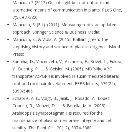
Mancuso S (2012) Out of sight but not out of mind:
alternative means of communication in plants. PLoS One,
7(5), e37382;
Mancuso, S. (Ed.). (2011). Measuring roots: an updated
approach. Springer Science & Business Media;
Mancuso, S., & Viola, A. (2015). Brilliant green: The
surprising history and science of plant intelligence. Island
Press;
Santelia, D., Vincenzetti, V., Azzarello, E., Bovet, L., Fukao,
Y., Düchtig, P., … & Geisler, M. (2005). MDR‐like ABC
transporter AtPGP4 is involved in auxin‐mediated lateral
root and root hair development. FEBS letters, 579(24),
5399-5406;
Schapire, A. L., Voigt, B., Jasik, J., Rosado, A., Lopez-
Cobollo, R., Menzel, D., … & Botella, M. A. (2008)
Arabidopsis synaptotagmin 1 is required for the
maintenance of plasma membrane integrity and cell
viability. The Plant Cell, 20(12), 3374-3388;