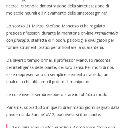
ricerca, ci sono la dimostrazione della sintetizzazione di
molecole neurali e il rilevamento delle sinaptotagmine².
Lo scorso 21 Marzo, Stefano Mancuso ci ha regalato
preziose riflessioni durante la maratona on-line
Prendiamola
con filosofia
, staffetta di filosofi, psicologi e divulgatori per
fornire strumenti pratici per affrontare la quarantena.
Da diverso tempo ormai, il professor Mancuso racconta
dell’intelligenza delle piante, dei loro sensi. Per molti di noi,
esse rappresentano un semplice elemento d’arredo, un
qualcosa che abbiamo il potere di manipolare.
Le cose invece sembrerebbero stare in tutt’altro modo.
Parlarne, soprattutto in questi drammatici giorni segnati dalla
pandemia da Sars-nCoV-2, può rivelarsi illuminante.
“Le piante sono la vita”
, esordisce il professore,
“sono una