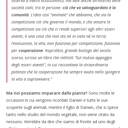
osserva a livello ecosistemico, ma vale anche all’interno delle
società civili, tra le persone:
ciò che va salvaguardato è la
comunità
.
L’idea così “animale” che abbiamo, che sia la
competizione ciò che governa il mondo, e che vincere le
competizioni sia ciò che ci rende superiori agli altri esseri
viventi, è una cosa che non sta né in cielo né in terra;
l’evoluzione, la vita, non funziona per competizione, funziona
per
cooperazione
.
Koprotkin, grande biologo del secolo
scorso, scrisse un libro che intitolò “Sul mutuo appoggio
degli esseri viventi”, in cui raccontava la straordinaria
potenza che la cooperazione ha sempre avuto nello spingere
la vita a sopravvivere.”
Ma noi possiamo imparare dalle piante?
Sono molte le
occasioni in cui vengono ricordati Darwin e tutte le sue
scoperte sugli animali, mentre il figlio di Darwin, che si spese
tanto nello studio del mondo vegetale, non viene citato da
nessuno. Verrebbe da dire che siamo di fronte ad uno degli